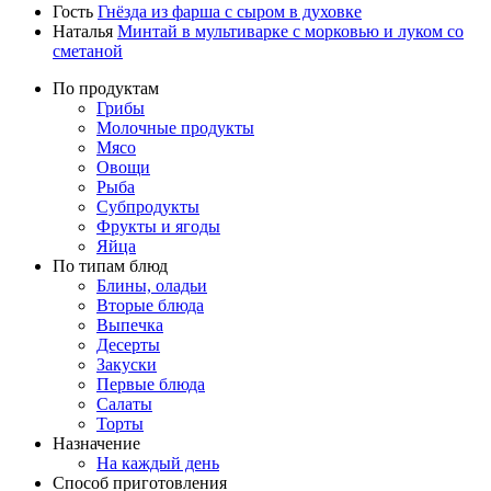
Гость
Гнёзда из фарша с сыром в духовке
Наталья
Минтай в мультиварке с морковью и луком со
сметаной
По продуктам
Грибы
Молочные продукты
Мясо
Овощи
Рыба
Субпродукты
Фрукты и ягоды
Яйца
По типам блюд
Блины, оладьи
Вторые блюда
Выпечка
Десерты
Закуски
Первые блюда
Салаты
Торты
Назначение
На каждый день
Способ приготовления