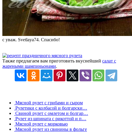
с уваж. Svetlaya74. Спасибо!
Также предлагаем вам приготовить вкуснейший
салат с
жареными шампиньонами
.
Мясной рулет с грибами и сыром
Рулетики с колбасой и болгарски…
Свиной рулет с омлетом и болгар…
Рулет из шпината с рикоттой и п…
Мясной рулет с морковью
Мясной рулет из свинины в фольге