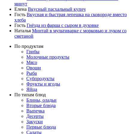
минут
Елена
Вкусный пасхальный кулич
Гость
Вкусная и быстрая лепешка на сковороде вместо
хлеба
Гость
Гнёзда из фарша с сыром в духовке
Наталья
Минтай в мультиварке с морковью и луком со
сметаной
По продуктам
Грибы
Молочные продукты
Мясо
Овощи
Рыба
Субпродукты
Фрукты и ягоды
Яйца
По типам блюд
Блины, оладьи
Вторые блюда
Выпечка
Десерты
Закуски
Первые блюда
Салаты