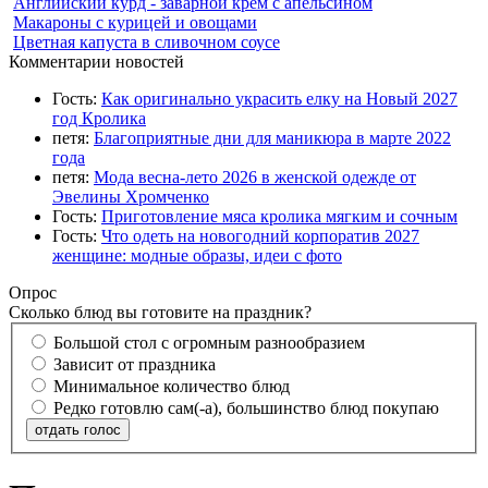
Английский курд - заварной крем с апельсином
Макароны с курицей и овощами
Цветная капуста в сливочном соусе
Комментарии новостей
Гость:
Как оригинально украсить елку на Новый 2027
год Кролика
петя:
Благоприятные дни для маникюра в марте 2022
года
петя:
Мода весна-лето 2026 в женской одежде от
Эвелины Хромченко
Гость:
Приготовление мяса кролика мягким и сочным
Гость:
Что одеть на новогодний корпоратив 2027
женщине: модные образы, идеи с фото
Опрос
Сколько блюд вы готовите на праздник?
Большой стол с огромным разнообразием
Зависит от праздника
Минимальное количество блюд
Редко готовлю сам(-а), большинство блюд покупаю
отдать голос