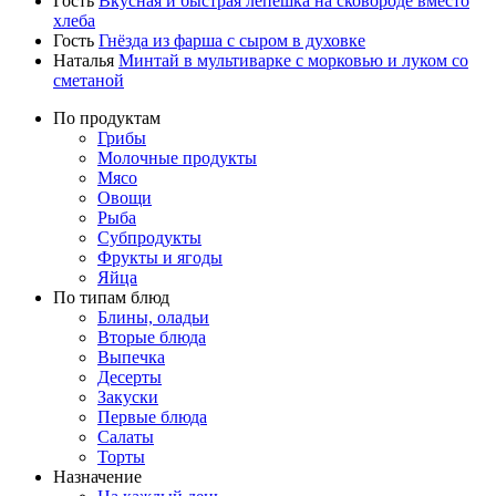
Гость
Вкусная и быстрая лепешка на сковороде вместо
хлеба
Гость
Гнёзда из фарша с сыром в духовке
Наталья
Минтай в мультиварке с морковью и луком со
сметаной
По продуктам
Грибы
Молочные продукты
Мясо
Овощи
Рыба
Субпродукты
Фрукты и ягоды
Яйца
По типам блюд
Блины, оладьи
Вторые блюда
Выпечка
Десерты
Закуски
Первые блюда
Салаты
Торты
Назначение