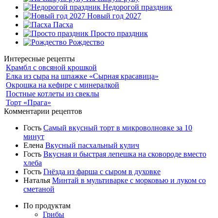
Недорогой праздник
Новый год 2027
Пасха
Просто праздник
Рождество
Интересные рецепты
Крамбл с овсяной крошкой
Елка из сыра на шпажке «Сырная красавица»
Окрошка на кефире с минералкой
Постные котлеты из свеклы
Торт «Прага»
Комментарии рецептов
Гость
Самый вкусный торт в микроволновке за 10
минут
Елена
Вкусный пасхальный кулич
Гость
Вкусная и быстрая лепешка на сковороде вместо
хлеба
Гость
Гнёзда из фарша с сыром в духовке
Наталья
Минтай в мультиварке с морковью и луком со
сметаной
По продуктам
Грибы