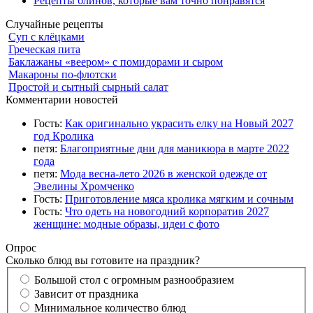
Рецепты блинов, которые вам точно понравятся
Случайные рецепты
Суп с клёцками
Греческая пита
Баклажаны «веером» с помидорами и сыром
Макароны по-флотски
Простой и сытный сырный салат
Комментарии новостей
Гость:
Как оригинально украсить елку на Новый 2027
год Кролика
петя:
Благоприятные дни для маникюра в марте 2022
года
петя:
Мода весна-лето 2026 в женской одежде от
Эвелины Хромченко
Гость:
Приготовление мяса кролика мягким и сочным
Гость:
Что одеть на новогодний корпоратив 2027
женщине: модные образы, идеи с фото
Опрос
Сколько блюд вы готовите на праздник?
Большой стол с огромным разнообразием
Зависит от праздника
Минимальное количество блюд