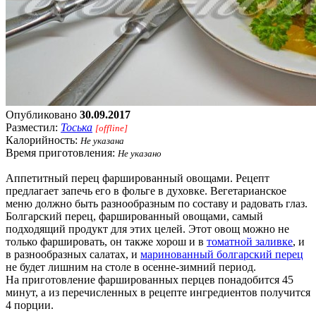
Опубликовано
30.09.2017
Разместил:
Тоська
[offline]
Калорийность:
Не указана
Время приготовления:
Не указано
Аппетитный перец фаршированный овощами. Рецепт
предлагает запечь его в фольге в духовке. Вегетарианское
меню должно быть разнообразным по составу и радовать глаз.
Болгарский перец, фаршированный овощами, самый
подходящий продукт для этих целей. Этот овощ можно не
только фаршировать, он также хорош и в
томатной заливке
, и
в разнообразных салатах, и
маринованный болгарский перец
не будет лишним на столе в осенне-зимний период.
На приготовление фаршированных перцев понадобится 45
минут, а из перечисленных в рецепте ингредиентов получится
4 порции.