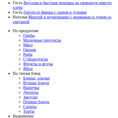
Гость
Вкусная и быстрая лепешка на сковороде вместо
хлеба
Гость
Гнёзда из фарша с сыром в духовке
Наталья
Минтай в мультиварке с морковью и луком со
сметаной
По продуктам
Грибы
Молочные продукты
Мясо
Овощи
Рыба
Субпродукты
Фрукты и ягоды
Яйца
По типам блюд
Блины, оладьи
Вторые блюда
Выпечка
Десерты
Закуски
Первые блюда
Салаты
Торты
Назначение