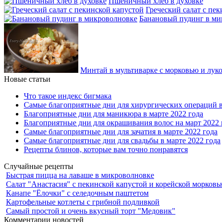
Пшеничный хлеб в духовке
Греческий салат с пе
Банановый пудинг в ми
Минтай в мультиварке с морковью и лук
Новые статьи
Что такое индекс бигмака
Самые благоприятные дни для хирургических операций в
Благоприятные дни для маникюра в марте 2022 года
Благоприятные дни для окрашивания волос на март 2022 
Самые благоприятные дни для зачатия в марте 2022 года
Самые благоприятные дни для свадьбы в марте 2022 года
Рецепты блинов, которые вам точно понравятся
Случайные рецепты
Быстрая пицца на лаваше в микроволновке
Салат "Анастасия" с пекинской капустой и корейской морков
Канапе "Ёлочки" с селедочным паштетом
Картофельные котлеты с грибной подливкой
Самый простой и очень вкусный торт "Медовик"
Комментарии новостей