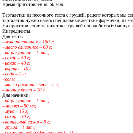
Время приготовления:
60 мин
Тарталетки из песочного теста с грушей, рецепт которых мы с
тарталеток нужно иметь специальные жесткие формочки, из кот
На приготовление тарталеток с грушей понадобится 60 минут, 
Ингредиенты.
Для теста:
- мука пшеничная – 150 г;
- масло сливочное – 60 г;
- яйцо куриное – 1 шт.;
- сахар – 50 г;
- какао – 40 г;
- корица – 10 г;
- сода – 2 г;
- соль;
- масло растительное – 5 г;
- манная крупа – 10 г.
Для начинки:
- яйцо куриное – 1 шт.;
- молоко – 50 мл;
- мука – 15 г;
- сахар – 30 г;
- ванильный сахар – 5 г;
- груша – 1 шт.;
- сахарная пудра (для посыпки) – 10 г.