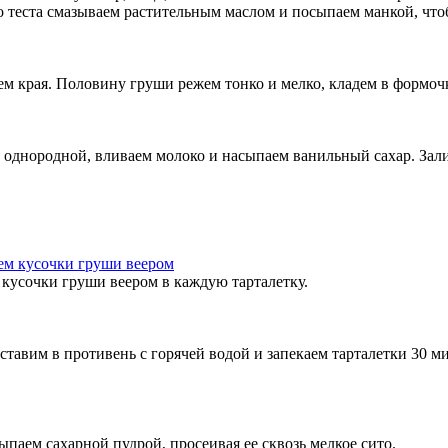
о теста смазываем растительным маслом и посыпаем манкой, чтоб
м края. Половину груши режем тонко и мелко, кладем в формочк
т однородной, вливаем молоко и насыпаем ванильный сахар. Залив
кусочки груши веером в каждую тарталетку.
тавим в противень с горячей водой и запекаем тарталетки 30 ми
паем сахарной пудрой, просеивая ее сквозь мелкое сито.