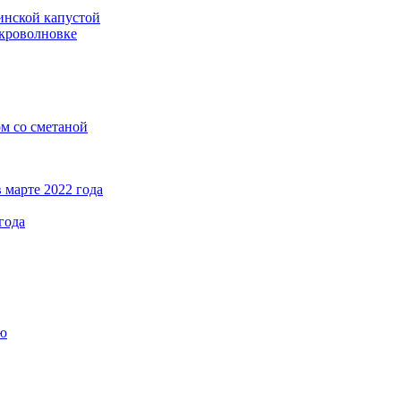
кинской капустой
кроволновке
ом со сметаной
 марте 2022 года
года
ью