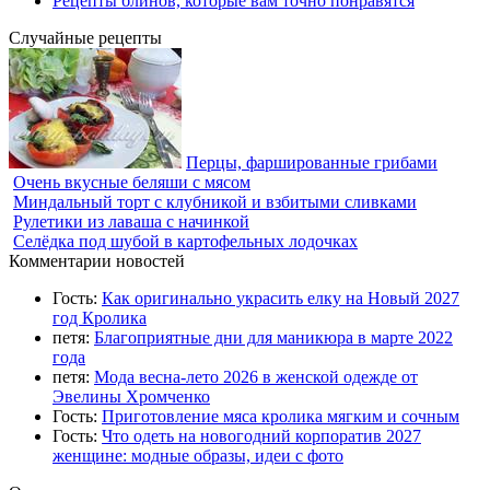
Рецепты блинов, которые вам точно понравятся
Случайные рецепты
Перцы, фаршированные грибами
Очень вкусные беляши с мясом
Миндальный торт с клубникой и взбитыми сливками
Рулетики из лаваша с начинкой
Селёдка под шубой в картофельных лодочках
Комментарии новостей
Гость:
Как оригинально украсить елку на Новый 2027
год Кролика
петя:
Благоприятные дни для маникюра в марте 2022
года
петя:
Мода весна-лето 2026 в женской одежде от
Эвелины Хромченко
Гость:
Приготовление мяса кролика мягким и сочным
Гость:
Что одеть на новогодний корпоратив 2027
женщине: модные образы, идеи с фото