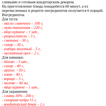
сливками и готовым кондитерским декором.
На приготовление блюда понадобится 60 минут, а из
перечисленных в рецепте ингредиентов получается 6 порций.
Ингредиенты.
Для теста:
- масло сливочное – 100 г,
- мука пшеничная – 220 г,
- яйцо куриное – 1 шт.,
- разрыхлитель – 3 г,
- сметана – 30 г,
- сахар – 30 г,
- имбирь молотый – 5 г,
- мускатный орех – 2 г,
Для начинки:
- яблоко – 3 шт.,
- сахар – 40 г,
- арахис – 50 г,
- изюм – 40 г,
- корица – 5 г,
- молоко – 40 мл,
- яйцо куриное – 1 шт.,
Для украшения:
- сливки 30% - 200 г,
- сахарная пудра 15 г,
- кондитерский декор – 2 г.