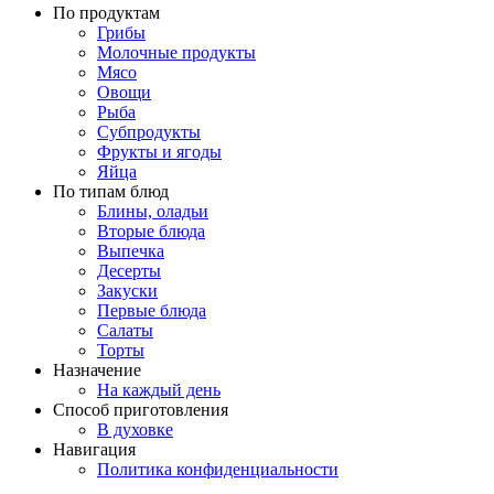
По продуктам
Грибы
Молочные продукты
Мясо
Овощи
Рыба
Субпродукты
Фрукты и ягоды
Яйца
По типам блюд
Блины, оладьи
Вторые блюда
Выпечка
Десерты
Закуски
Первые блюда
Салаты
Торты
Назначение
На каждый день
Способ приготовления
В духовке
Навигация
Политика конфиденциальности