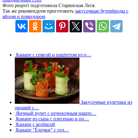
Фото рецепт подготовила Старинская Леся.
Так же рекомендуем приготовить
закусочные бутерброды с
яйцом и помидором
.
Канапе с семгой и паштетом из о…
Закусочные рулетики из
овощей с…
Яичный рулет с печеночным паште…
Канапе из сыра с плесенью и по…
Канапе с колбасой
Канапе "Ёлочки" с сел…