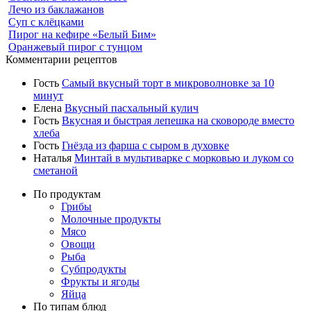
Лечо из баклажанов
Суп с клёцками
Пирог на кефире «Белый Бим»
Оранжевый пирог с тунцом
Комментарии рецептов
Гость
Самый вкусный торт в микроволновке за 10
минут
Елена
Вкусный пасхальный кулич
Гость
Вкусная и быстрая лепешка на сковороде вместо
хлеба
Гость
Гнёзда из фарша с сыром в духовке
Наталья
Минтай в мультиварке с морковью и луком со
сметаной
По продуктам
Грибы
Молочные продукты
Мясо
Овощи
Рыба
Субпродукты
Фрукты и ягоды
Яйца
По типам блюд