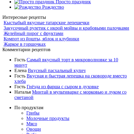
Просто праздник
Рождество
Интересные рецепты
Кыстыбый вкусные татарские лепешечки
Закусочный рулетик с икрой мойвы и крабовыми палочками
Желейный пирог с фруктами
Компот из йошты, яблок и клубники
Жаркое в горшочках
Комментарии рецептов
Гость
Самый вкусный торт в микроволновке за 10
минут
Елена
Вкусный пасхальный кулич
Гость
Вкусная и быстрая лепешка на сковороде вместо
хлеба
Гость
Гнёзда из фарша с сыром в духовке
Наталья
Минтай в мультиварке с морковью и луком со
сметаной
По продуктам
Грибы
Молочные продукты
Мясо
Овощи