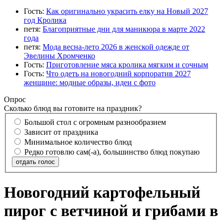
Гость:
Как оригинально украсить елку на Новый 2027
год Кролика
петя:
Благоприятные дни для маникюра в марте 2022
года
петя:
Мода весна-лето 2026 в женской одежде от
Эвелины Хромченко
Гость:
Приготовление мяса кролика мягким и сочным
Гость:
Что одеть на новогодний корпоратив 2027
женщине: модные образы, идеи с фото
Опрос
Сколько блюд вы готовите на праздник?
Большой стол с огромным разнообразием
Зависит от праздника
Минимальное количество блюд
Редко готовлю сам(-а), большинство блюд покупаю
отдать голос
Новогодний картофельный
пирог с ветчиной и грибами в