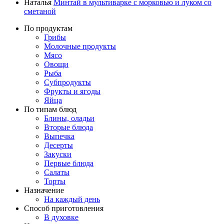
Наталья
Минтай в мультиварке с морковью и луком со
сметаной
По продуктам
Грибы
Молочные продукты
Мясо
Овощи
Рыба
Субпродукты
Фрукты и ягоды
Яйца
По типам блюд
Блины, оладьи
Вторые блюда
Выпечка
Десерты
Закуски
Первые блюда
Салаты
Торты
Назначение
На каждый день
Способ приготовления
В духовке