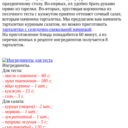
праздничному столу. Во-первых, их удобно брать руками
прямо из тарелки. Во-вторых, хрустящая корзиночка из
песочного теста с кунжутом приятно оттеняет сочный салат,
которым начинена тарталетка. Мы предлагаем вам начинить
тарталетки куриным салатом, но можно приготовить
тарталетки с селедочно-свекольной начинкой
.
На приготовление блюда понадобится 60 минут, а из
перечисленных в рецепте ингредиентов получается 8
тарталеток.
Ингредиенты.
Для теста:
- масло сливочное – 80 г;
- мука пшеничная – 180 г;
- яйцо куриное – 1 шт.;
- кунжут – 15 г;
- соль – 3 г.
Для салата:
- курица (окорок) – 2 шт.;
- морковь – 1 шт.;
- лук репчатый – 1 шт.;
- паприка жгучая – 5 г;
- сыр твердый - 120 г;