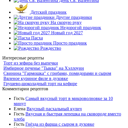
День Св. Валентина
Детский праздник
Другие праздники
На скорую руку
Недорогой праздник
Новый год 2027
Пасха
Просто праздник
Рождество
Интересные рецепты
Торт из зефира без выпечки
Имбирное печенье "Тыква" на Хэллоуин
Свинина "Гармошка" с грибами, помидорами и сыром
Вяленое куриное филе в духовке
Грушево-шоколадный торт на кефире
Комментарии рецептов
Гость
Самый вкусный торт в микроволновке за 10
минут
Елена
Вкусный пасхальный кулич
Гость
Вкусная и быстрая лепешка на сковороде вместо
хлеба
Гость
Гнёзда из фарша с сыром в духовке