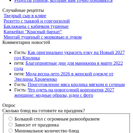
Рецепты блинов, которые вам точно понравятся
Случайные рецепты
Тведрый сыр в кляре
Ризотто с тыквой и горгонзолой
Баклажаны с кабачком тушеные
Капкейки "Красный бархат"
Минтай тушеный с морковью и луком
Комментарии новостей
Гость:
Как оригинально украсить елку на Новый 2027
год Кролика
петя:
Благоприятные дни для маникюра в марте 2022
года
петя:
Мода весна-лето 2026 в женской одежде от
Эвелины Хромченко
Гость:
Приготовление мяса кролика мягким и сочным
Гость:
Что одеть на новогодний корпоратив 2027
женщине: модные образы, идеи с фото
Опрос
Сколько блюд вы готовите на праздник?
Большой стол с огромным разнообразием
Зависит от праздника
Минимальное количество блюд