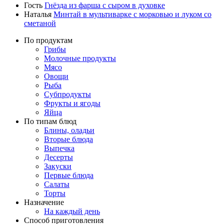
Гость
Гнёзда из фарша с сыром в духовке
Наталья
Минтай в мультиварке с морковью и луком со
сметаной
По продуктам
Грибы
Молочные продукты
Мясо
Овощи
Рыба
Субпродукты
Фрукты и ягоды
Яйца
По типам блюд
Блины, оладьи
Вторые блюда
Выпечка
Десерты
Закуски
Первые блюда
Салаты
Торты
Назначение
На каждый день
Способ приготовления