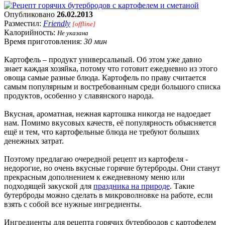
Опубликовано
26.02.2013
Разместил:
Friendly
[offline]
Калорийность:
Не указана
Время приготовления:
30 мин
Картофель – продукт универсальный. Об этом уже давно
знает каждая хозяйка, потому что готовит ежедневно из этого
овоща самые разные блюда. Картофель по праву считается
самым популярным и востребованным среди большого списка
продуктов, особенно у славянского народа.
Вкусная, ароматная, нежная картошка никогда не надоедает
нам. Помимо вкусовых качеств, её популярность объясняется
ещё и тем, что картофельные блюда не требуют больших
денежных затрат.
Поэтому предлагаю очередной рецепт из картофеля -
недорогие, но очень вкусные горячие бутерброды. Они станут
прекрасным дополнением к ежедневному меню или
подходящей закуской для
праздника на природе
. Такие
бутерброды можно сделать в микроволновке на работе, если
взять с собой все нужные ингредиенты.
Ингредиенты для рецепта горячих бутербродов с картофелем