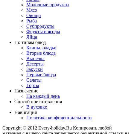
Молочные продукты
Мясо
Овощи
Рыба
Субпродукты
Фрукты и ягоды
Яйца
По типам блюд
Блины, оладьи
Вторые блюда
Выпечка
Десерты
Закуски
Первые блюда
Салаты
Торты
Назначение
На каждый день
Способ приготовления
В духовке
Навигация
Политика конфиденциальности
Copyright © 2012 Every-holiday.Ru Копировать любой
материал с нашего сайта запрещается без активной ссылки на