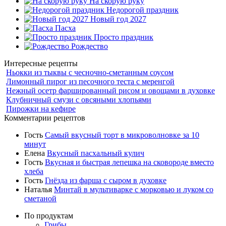
На скорую руку
Недорогой праздник
Новый год 2027
Пасха
Просто праздник
Рождество
Интересные рецепты
Ньокки из тыквы с чесночно-сметанным соусом
Лимонный пирог из песочного теста с меренгой
Нежный осетр фаршированный рисом и овощами в духовке
Клубничный смузи с овсяными хлопьями
Пирожки на кефире
Комментарии рецептов
Гость
Самый вкусный торт в микроволновке за 10
минут
Елена
Вкусный пасхальный кулич
Гость
Вкусная и быстрая лепешка на сковороде вместо
хлеба
Гость
Гнёзда из фарша с сыром в духовке
Наталья
Минтай в мультиварке с морковью и луком со
сметаной
По продуктам
Грибы