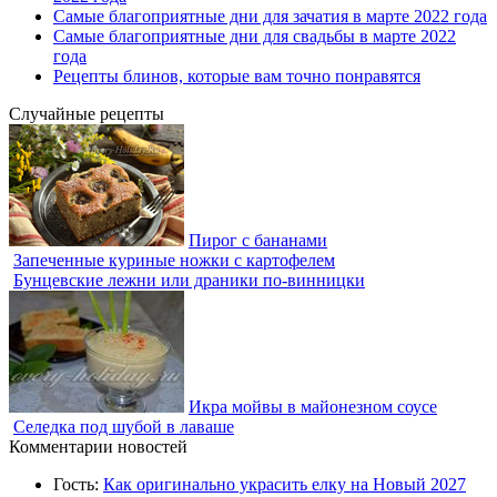
Самые благоприятные дни для зачатия в марте 2022 года
Самые благоприятные дни для свадьбы в марте 2022
года
Рецепты блинов, которые вам точно понравятся
Случайные рецепты
Пирог с бананами
Запеченные куриные ножки с картофелем
Бунцевские лежни или драники по-винницки
Икра мойвы в майонезном соусе
Селедка под шубой в лаваше
Комментарии новостей
Гость:
Как оригинально украсить елку на Новый 2027