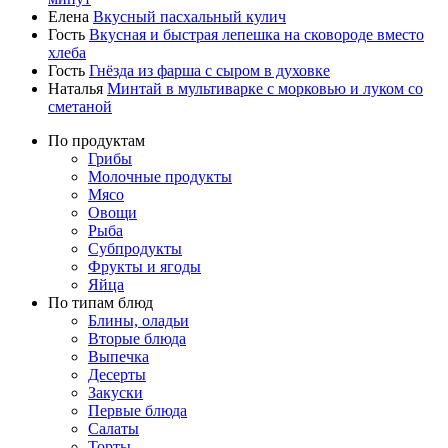
Елена
Вкусный пасхальный кулич
Гость
Вкусная и быстрая лепешка на сковороде вместо
хлеба
Гость
Гнёзда из фарша с сыром в духовке
Наталья
Минтай в мультиварке с морковью и луком со
сметаной
По продуктам
Грибы
Молочные продукты
Мясо
Овощи
Рыба
Субпродукты
Фрукты и ягоды
Яйца
По типам блюд
Блины, оладьи
Вторые блюда
Выпечка
Десерты
Закуски
Первые блюда
Салаты
Торты