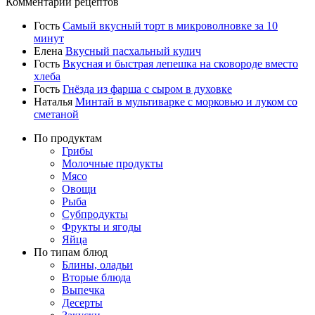
Комментарии рецептов
Гость
Самый вкусный торт в микроволновке за 10
минут
Елена
Вкусный пасхальный кулич
Гость
Вкусная и быстрая лепешка на сковороде вместо
хлеба
Гость
Гнёзда из фарша с сыром в духовке
Наталья
Минтай в мультиварке с морковью и луком со
сметаной
По продуктам
Грибы
Молочные продукты
Мясо
Овощи
Рыба
Субпродукты
Фрукты и ягоды
Яйца
По типам блюд
Блины, оладьи
Вторые блюда
Выпечка
Десерты