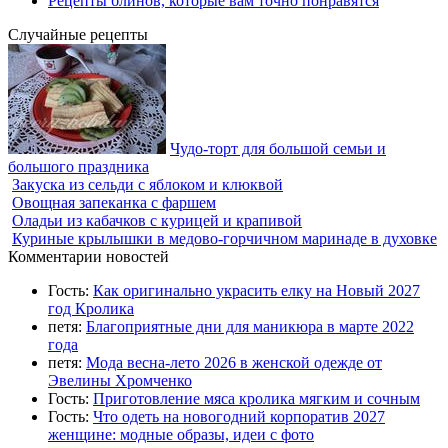
Рецепты блинов, которые вам точно понравятся
Случайные рецепты
Чудо-торт для большой семьи и
большого праздника
Закуска из сельди с яблоком и клюквой
Овощная запеканка с фаршем
Оладьи из кабачков с курицей и крапивой
Куриные крылышки в медово-горчичном маринаде в духовке
Комментарии новостей
Гость:
Как оригинально украсить елку на Новый 2027
год Кролика
петя:
Благоприятные дни для маникюра в марте 2022
года
петя:
Мода весна-лето 2026 в женской одежде от
Эвелины Хромченко
Гость:
Приготовление мяса кролика мягким и сочным
Гость:
Что одеть на новогодний корпоратив 2027
женщине: модные образы, идеи с фото