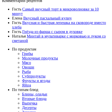
Комментарии рецептов
Гость
Самый вкусный торт в микроволновке за 10
минут
Елена
Вкусный пасхальный кулич
Гость
Вкусная и быстрая лепешка на сковороде вместо
хлеба
Гость
Гнёзда из фарша с сыром в духовке
Наталья
Минтай в мультиварке с морковью и луком со
сметаной
По продуктам
Грибы
Молочные продукты
Мясо
Овощи
Рыба
Субпродукты
Фрукты и ягоды
Яйца
По типам блюд
Блины, оладьи
Вторые блюда
Выпечка
Десерты