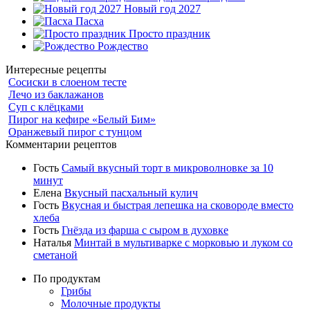
Новый год 2027
Пасха
Просто праздник
Рождество
Интересные рецепты
Сосиски в слоеном тесте
Лечо из баклажанов
Суп с клёцками
Пирог на кефире «Белый Бим»
Оранжевый пирог с тунцом
Комментарии рецептов
Гость
Самый вкусный торт в микроволновке за 10
минут
Елена
Вкусный пасхальный кулич
Гость
Вкусная и быстрая лепешка на сковороде вместо
хлеба
Гость
Гнёзда из фарша с сыром в духовке
Наталья
Минтай в мультиварке с морковью и луком со
сметаной
По продуктам
Грибы
Молочные продукты