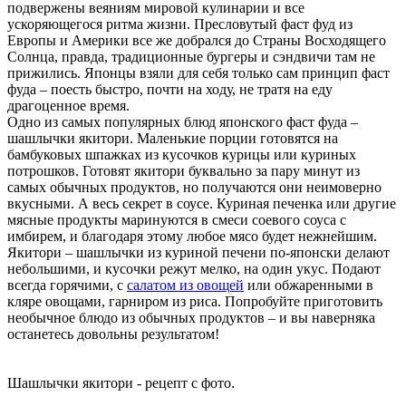
подвержены веяниям мировой кулинарии и все
ускоряющегося ритма жизни. Пресловутый фаст фуд из
Европы и Америки все же добрался до Страны Восходящего
Солнца, правда, традиционные бургеры и сэндвичи там не
прижились. Японцы взяли для себя только сам принцип фаст
фуда – поесть быстро, почти на ходу, не тратя на еду
драгоценное время.
Одно из самых популярных блюд японского фаст фуда –
шашлычки якитори. Маленькие порции готовятся на
бамбуковых шпажках из кусочков курицы или куриных
потрошков. Готовят якитори буквально за пару минут из
самых обычных продуктов, но получаются они неимоверно
вкусными. А весь секрет в соусе. Куриная печенка или другие
мясные продукты маринуются в смеси соевого соуса с
имбирем, и благодаря этому любое мясо будет нежнейшим.
Якитори – шашлычки из куриной печени по-японски делают
небольшими, и кусочки режут мелко, на один укус. Подают
всегда горячими, с
салатом из овощей
или обжаренными в
кляре овощами, гарниром из риса. Попробуйте приготовить
необычное блюдо из обычных продуктов – и вы наверняка
останетесь довольны результатом!
Шашлычки якитори - рецепт с фото.