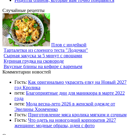
Рецепты блинов, которые вам точно понравятся
Случайные рецепты
Плов с индейкой
Тарталетки из слоеного теста "Лодочки"
Сырная закуска за 5 минут с овощами
Куриная грудка на сковороде
Вкусные блины на кефире с вареньем
Комментарии новостей
Гость:
Как оригинально украсить елку на Новый 2027
год Кролика
петя:
Благоприятные дни для маникюра в марте 2022
года
петя:
Мода весна-лето 2026 в женской одежде от
Эвелины Хромченко
Гость:
Приготовление мяса кролика мягким и сочным
Гость:
Что одеть на новогодний корпоратив 2027
женщине: модные образы, идеи с фото