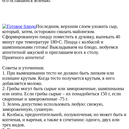
его оставшейся зеленью.
Последним, верхним слоем уложить сыр,
который, затем, осторожно смазать майонезом.
Сформированную пиццу поместить в духовку, выпекать 40
минут при температуре 180◦С. Пицца с колбасой и
шампиньонами готова! Выкладываем на блюдо, любуемся
аппетитной закуской и приглашаем всех к столу.
Приятного аппетита!
Советы и уточнения:
1. При вымешивании тесто не должно быть липким или
излишне крутым. Когда тесто получается крутым, в него
добавляется молоко.
2. Грибы могут быть сырые или замороженные, шампиньоны
или опята. Если грибы сырые – их понадобиться 150 г, если
сваренные и замороженные -75 г.
3. Зелень допустимо использовать любую: свежую,
замороженную, сушеную.
4. Колбаса, предпочтительней, полукопченая, но может быть и
копченая, и вареная, а также в сочетании: одного, двух или
трех видов.