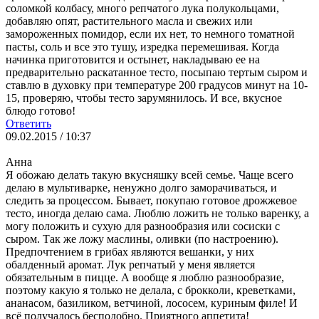
соломкой колбасу, много репчатого лука полукольцами,
добавляю опят, растительного масла и свежих или
замороженных помидор, если их нет, то немного томатной
пасты, соль и все это тушу, изредка перемешивая. Когда
начинка приготовится и остынет, накладываю ее на
предварительно раскатанное тесто, посыпаю тертым сыром и
ставлю в духовку при температуре 200 градусов минут на 10-
15, проверяю, чтобы тесто зарумянилось. И все, вкусное
блюдо готово!
Ответить
09.02.2015 / 10:37
Анна
Я обожаю делать такую вкусняшку всей семье. Чаще всего
делаю в мультиварке, ненужно долго заморачиваться, и
следить за процессом. Бывает, покупаю готовое дрожжевое
тесто, иногда делаю сама. Люблю ложить не только варенку, а
могу положить и сухую для разнообразия или сосиски с
сыром. Так же ложу маслины, оливки (по настроению).
Предпочтением в грибах являются вешанки, у них
обалденный аромат. Лук репчатый у меня является
обязательным в пицце. А вообще я люблю разнообразие,
поэтому какую я только не делала, с брокколи, креветками,
ананасом, базиликом, ветчиной, лососем, куриным филе! И
всё получалось бесподобно. Приятного аппетита!