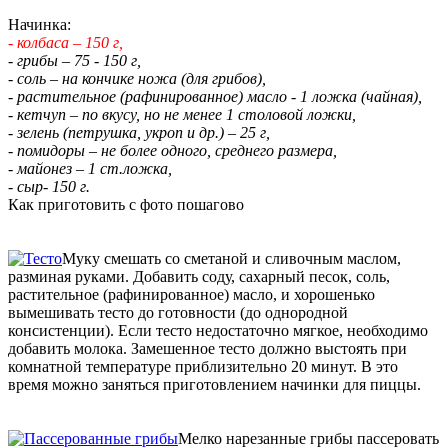
Начинка:
- колбаса – 150 г,
- грибы – 75 - 150 г,
- соль – на кончике ножа (для грибов),
- растительное (рафинированное) масло - 1 ложка (чайная),
- кетчуп – по вкусу, но не менее 1 столовой ложки,
- зелень (петрушка, укроп и др.) – 25 г,
- помидоры – не более одного, среднего размера,
- майонез – 1 ст.ложка,
- сыр- 150 г.
Как приготовить с фото пошагово
Муку смешать со сметаной и сливочным маслом,
разминая руками. Добавить соду, сахарный песок, соль,
растительное (рафинированное) масло, и хорошенько
вымешивать тесто до готовности (до однородной
консистенции). Если тесто недостаточно мягкое, необходимо
добавить молока. Замешенное тесто должно выстоять при
комнатной температуре приблизительно 20 минут. В это
время можно заняться приготовлением начинки для пиццы.
Мелко нарезанные грибы пассеровать