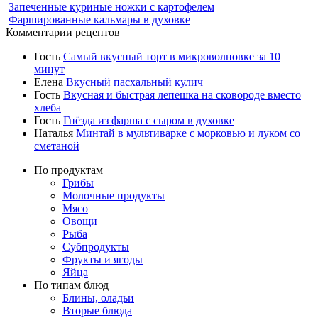
Запеченные куриные ножки с картофелем
Фаршированные кальмары в духовке
Комментарии рецептов
Гость
Самый вкусный торт в микроволновке за 10
минут
Елена
Вкусный пасхальный кулич
Гость
Вкусная и быстрая лепешка на сковороде вместо
хлеба
Гость
Гнёзда из фарша с сыром в духовке
Наталья
Минтай в мультиварке с морковью и луком со
сметаной
По продуктам
Грибы
Молочные продукты
Мясо
Овощи
Рыба
Субпродукты
Фрукты и ягоды
Яйца
По типам блюд
Блины, оладьи
Вторые блюда