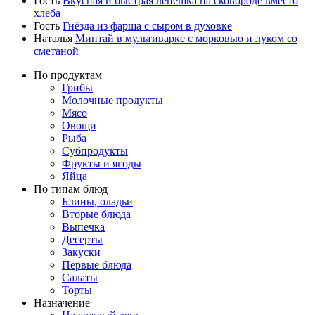
Гость
Вкусная и быстрая лепешка на сковороде вместо
хлеба
Гость
Гнёзда из фарша с сыром в духовке
Наталья
Минтай в мультиварке с морковью и луком со
сметаной
По продуктам
Грибы
Молочные продукты
Мясо
Овощи
Рыба
Субпродукты
Фрукты и ягоды
Яйца
По типам блюд
Блины, оладьи
Вторые блюда
Выпечка
Десерты
Закуски
Первые блюда
Салаты
Торты
Назначение