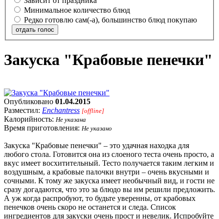
Зависит от праздника
Минимальное количество блюд
Редко готовлю сам(-а), большинство блюд покупаю
отдать голос
Закуска "Крабовые пенечки"
Опубликовано
01.04.2015
Разместил:
Enchantress
[offline]
Калорийность:
Не указана
Время приготовления:
Не указано
Закуска "Крабовые пенечки" – это удачная находка для
любого стола. Готовится она из слоеного теста очень просто, а
вкус имеет восхитительный. Тесто получается таким легким и
воздушным, а крабовые палочки внутри – очень вкусными и
сочными. К тому же закуска имеет необычный вид, и гости не
сразу догадаются, что это за блюдо вы им решили предложить.
А уж когда распробуют, то будьте уверенны, от крабовых
пенечков очень скоро не останется и следа. Список
ингредиентов для закуски очень прост и невелик. Испробуйте