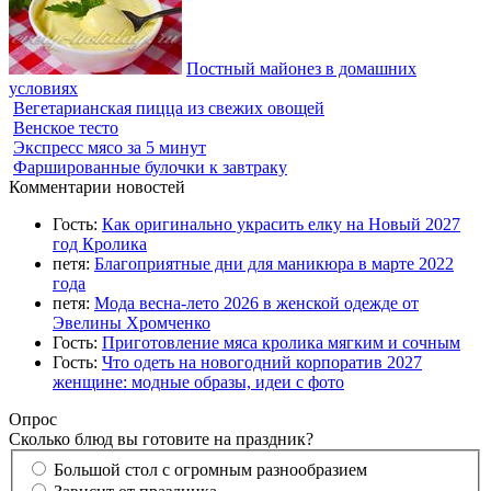
Постный майонез в домашних
условиях
Вегетарианская пицца из свежих овощей
Венское тесто
Экспресс мясо за 5 минут
Фаршированные булочки к завтраку
Комментарии новостей
Гость:
Как оригинально украсить елку на Новый 2027
год Кролика
петя:
Благоприятные дни для маникюра в марте 2022
года
петя:
Мода весна-лето 2026 в женской одежде от
Эвелины Хромченко
Гость:
Приготовление мяса кролика мягким и сочным
Гость:
Что одеть на новогодний корпоратив 2027
женщине: модные образы, идеи с фото
Опрос
Сколько блюд вы готовите на праздник?
Большой стол с огромным разнообразием