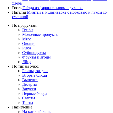
хлеба
Гость
Гнёзда из фарша с сыром в духовке
Наталья
Минтай в мультиварке с морковью и луком со
сметаной
По продуктам
Грибы
Молочные продукты
Мясо
Овощи
Рыба
Субпродукты
Фрукты и ягоды
Яйца
По типам блюд
Блины, оладьи
Вторые блюда
Выпечка
Десерты
Закуски
Первые блюда
Салаты
Торты
Назначение
На каждый день