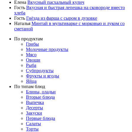
Елена
Вкусный пасхальный кулич
Гость
Вкусная и быстрая лепешка на сковороде вместо
хлеба
Гость
Гнёзда из фарша с сыром в духовке
Наталья
Минтай в мультиварке с морковью и луком со
сметаной
По продуктам
Грибы
Молочные продукты
Мясо
Овощи
Рыба
Субпродукты
Фрукты и ягоды
Яйца
По типам блюд
Блины, оладьи
Вторые блюда
Выпечка
Десерты
Закуски
Первые блюда
Салаты
Торты