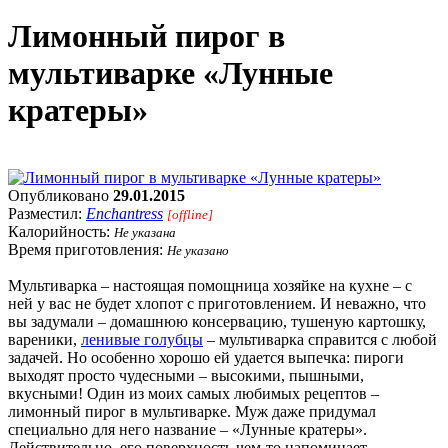
Лимонный пирог в
мультиварке «Лунные
кратеры»
Опубликовано
29.01.2015
Разместил:
Enchantress
[offline]
Калорийность:
Не указана
Время приготовления:
Не указано
Мультиварка – настоящая помощница хозяйке на кухне – с
ней у вас не будет хлопот с приготовлением. И неважно, что
вы задумали – домашнюю консервацию, тушеную картошку,
вареники,
ленивые голубцы
– мультиварка справится с любой
задачей. Но особенно хорошо ей удается выпечка: пироги
выходят просто чудесными – высокими, пышными,
вкусными! Один из моих самых любимых рецептов –
лимонный пирог в мультиварке. Муж даже придумал
специально для него название – «Лунные кратеры».
Действительно, его поверхность чем-то напоминает