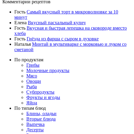
Комментарии рецептов
Гость
Самый вкусный торт в микроволновке за 10
минут
Елена
Вкусный пасхальный кулич
Гость
Вкусная и быстрая лепешка на сковороде вместо
хлеба
Гость
Гнёзда из фарша с сыром в духовке
Наталья
Минтай в мультиварке с морковью и луком со
сметаной
По продуктам
Грибы
Молочные продукты
Мясо
Овощи
Рыба
Субпродукты
Фрукты и ягоды
Яйца
По типам блюд
Блины, оладьи
Вторые блюда
Выпечка
Десерты