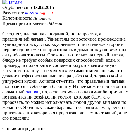
Опубликовано
13.02.2015
Разместил:
kissora
[offline]
Калорийность:
Не указана
Время приготовления:
90 мин
Сегодня у нас лапша с подливой, но непростая, а
праздничный лагман. Удивительное восточное произведение
кулинарного искусства, вкуснейшее и питательное второе и
первое одновременно приготовить в домашних условиях под
силу абсолютно всем. Сложное, но только на первый взгляд,
блюдо не требует особых поварских способностей, если, к
примеру, использовать в составе продуктов магазинную
лагманную лапшу, а не «тянуть» ее самостоятельно, как это
делают профессиональные повара узбекской, таджикской и
уйгурской кухни. Хочется отметить, что правильный лагман
включается в себя еще и баранину. Из нее можно приготовить
ароматный
чанахи
, но, если это мясо по каким-либо причинам
не нравится ни хозяйке, ни гостям, которые будут его
пробовать, то можно использовать любой другой вид мяса по
желанию. Я очень уважаю барашка и сегодня лагман, рецепт
приготовления которого я предлагаю, делаем настоящий, а не
его подделку.
Состав ингредиентов: