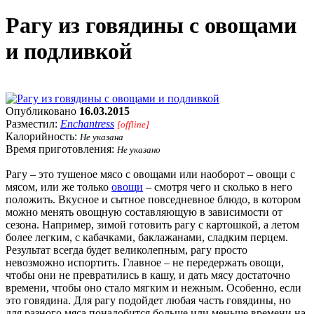
Рагу из говядины с овощами
и подливкой
Опубликовано
16.03.2015
Разместил:
Enchantress
[offline]
Калорийность:
Не указана
Время приготовления:
Не указано
Рагу – это тушеное мясо с овощами или наоборот – овощи с
мясом, или же только
овощи
– смотря чего и сколько в него
положить. Вкусное и сытное повседневное блюдо, в котором
можно менять овощную составляющую в зависимости от
сезона. Например, зимой готовить рагу с картошкой, а летом
более легким, с кабачками, баклажанами, сладким перцем.
Результат всегда будет великолепным, рагу просто
невозможно испортить. Главное – не передержать овощи,
чтобы они не превратились в кашу, и дать мясу достаточно
времени, чтобы оно стало мягким и нежным. Особенно, если
это говядина. Для рагу подойдет любая часть говядины, но
для разного мяса понадобится больше или меньше времени на