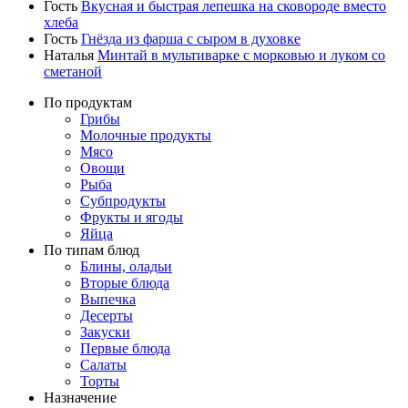
Гость
Вкусная и быстрая лепешка на сковороде вместо
хлеба
Гость
Гнёзда из фарша с сыром в духовке
Наталья
Минтай в мультиварке с морковью и луком со
сметаной
По продуктам
Грибы
Молочные продукты
Мясо
Овощи
Рыба
Субпродукты
Фрукты и ягоды
Яйца
По типам блюд
Блины, оладьи
Вторые блюда
Выпечка
Десерты
Закуски
Первые блюда
Салаты
Торты
Назначение