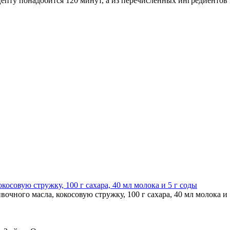
пту понадобится 120 минут, а из перечисленных ингредиентов п
вочного масла, кокосовую стружку, 100 г сахара, 40 мл молока и 