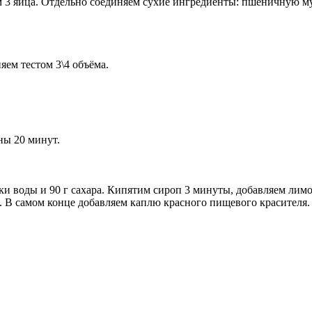
м 3 яйца. Отдельно соединяем сухие ингредиенты: пшеничную му
ем тестом 3\4 объёма.
ны 20 минут.
и воды и 90 г сахара. Кипятим сироп 3 минуты, добавляем лим
р. В самом конце добавляем каплю красного пищевого красител