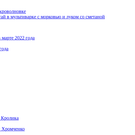
кроволновке
ай в мультиварке с морковью и луком со сметаной
 марте 2022 года
года
д Кролика
ы Хромченко