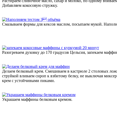
Растираем сливочное масло, сахар и молоко, по одному вбивае
Добавляем кокосовую стружку.
Смазываем формы для кексов маслом, посыпаем мукой. Наполня
Разогреваем духовку до 170 градусов Цельсия, запекаем маффи
Делаем белковый крем. Смешиваем в кастрюле 2 столовых ложк
струйкой вливаем сироп к взбитому белку, не выключая миксе
крем с устойчивыми пиками.
Украшаем маффины белковым кремом.