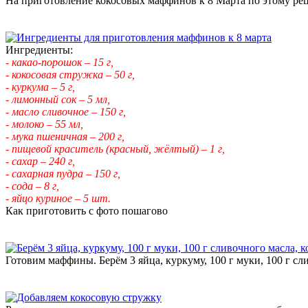
На приготовление кокосовых маффинов к 8 Марта по этому реце
Ингредиенты:
- какао-порошок – 15 г,
- кокосовая стружка – 50 г,
- куркума – 5 г,
- лимонный сок – 5 мл,
- масло сливочное – 150 г,
- молоко – 55 мл,
- мука пшеничная – 200 г,
- пищевой краситель (красный, жёлтый) – 1 г,
- сахар – 240 г,
- сахарная пудра – 150 г,
- сода – 8 г,
- яйцо куриное – 5 шт.
Как приготовить с фото пошагово
Готовим маффины. Берём 3 яйца, куркуму, 100 г муки, 100 г сли