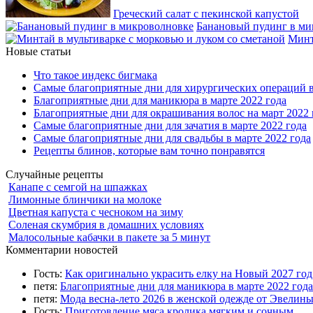
Греческий салат с пекинской капустой
Банановый пудинг в ми
Минт
Новые статьи
Что такое индекс бигмака
Самые благоприятные дни для хирургических операций в
Благоприятные дни для маникюра в марте 2022 года
Благоприятные дни для окрашивания волос на март 2022 
Самые благоприятные дни для зачатия в марте 2022 года
Самые благоприятные дни для свадьбы в марте 2022 года
Рецепты блинов, которые вам точно понравятся
Случайные рецепты
Канапе с семгой на шпажках
Лимонные блинчики на молоке
Цветная капуста с чесноком на зиму
Соленая скумбрия в домашних условиях
Малосольные кабачки в пакете за 5 минут
Комментарии новостей
Гость:
Как оригинально украсить елку на Новый 2027 го
петя:
Благоприятные дни для маникюра в марте 2022 года
петя:
Мода весна-лето 2026 в женской одежде от Эвелин
Гость:
Приготовление мяса кролика мягким и сочным