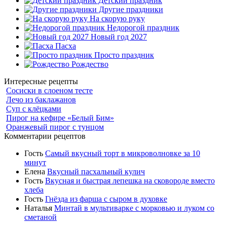
Детский праздник
Другие праздники
На скорую руку
Недорогой праздник
Новый год 2027
Пасха
Просто праздник
Рождество
Интересные рецепты
Сосиски в слоеном тесте
Лечо из баклажанов
Суп с клёцками
Пирог на кефире «Белый Бим»
Оранжевый пирог с тунцом
Комментарии рецептов
Гость
Самый вкусный торт в микроволновке за 10
минут
Елена
Вкусный пасхальный кулич
Гость
Вкусная и быстрая лепешка на сковороде вместо
хлеба
Гость
Гнёзда из фарша с сыром в духовке
Наталья
Минтай в мультиварке с морковью и луком со
сметаной