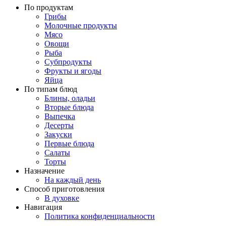
По продуктам
Грибы
Молочные продукты
Мясо
Овощи
Рыба
Субпродукты
Фрукты и ягоды
Яйца
По типам блюд
Блины, оладьи
Вторые блюда
Выпечка
Десерты
Закуски
Первые блюда
Салаты
Торты
Назначение
На каждый день
Способ приготовления
В духовке
Навигация
Политика конфиденциальности