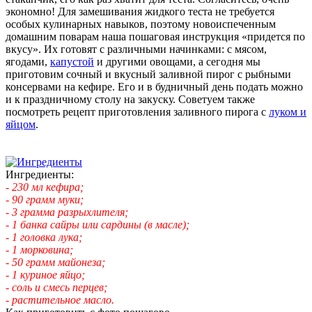
экономно! Для замешивания жидкого теста не требуется
особых кулинарных навыков, поэтому новоиспеченным
домашним поварам наша пошаговая инструкция «придется по
вкусу». Их готовят с различными начинками: с мясом,
ягодами,
капустой
и другими овощами, а сегодня мы
приготовим сочный и вкусный заливной пирог с рыбными
консервами на кефире. Его и в будничный день подать можно
и к праздничному столу на закуску. Советуем также
посмотреть рецепт приготовления заливного пирога с
луком и
яйцом
.
Ингредиенты:
- 230 мл кефира;
- 90 грамм муки;
- 3 грамма разрыхлителя;
- 1 банка сайры или сардины (в масле);
- 1 головка лука;
- 1 морковина;
- 50 грамм майонеза;
- 1 куриное яйцо;
- соль и смесь перцев;
- растительное масло.