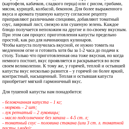
(картофеля, кабачков, сладкого перца) или с рисом, грибами,
мясом, курицей, колбасой, беконом. Для более выраженного
вкуса и аромата тушеную капусту согласное рецепту
приправляют различными специями, добавляют томатный
соус, лавровый лист, свежую или сушеную зелень. Каждое
блюдо получается непохожим на другие и по-своему вкусным.
При этом сам процесс приготовления капусты предельно
простой, как раз для начинающих кулинаров.
Чтобы капуста получилась вкусной, ее нужно томить на
медленном огне и готовить хотя бы за 1-2 часа до подачи к
столу. Только что приготовленная она тоже вкусная, но когда
немного постоит, вкус проявляется и раскрывается во всем
своем великолепии. К тому же, у горячей, теплой и остывшей
капусты вкус несколько разнится – у горячей он более яркий,
контрастный, насыщенный. Теплая и остывшая капуста
приобретает мягкий гармоничный вкус.
Для тушеной капусты нам понадобится:
- белокочанная капуста – 1 кг;
- морковь – 2 шт;
- лук репчатый – 2 луковицы;
- масло подсолнечное без запаха – 4-5 ст. л;
- томатный соус – половина стакана (или 3 ст. л. томатной
пасты +вода);