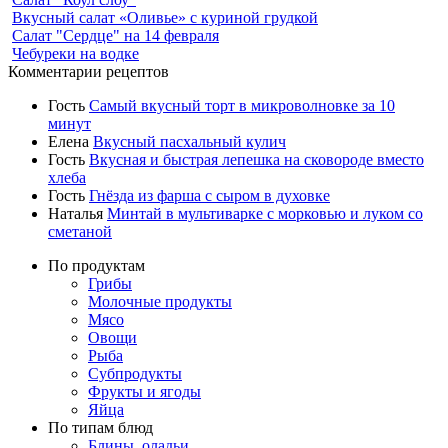
Вкусный салат «Оливье» с куриной грудкой
Салат "Сердце" на 14 февраля
Чебуреки на водке
Комментарии рецептов
Гость
Самый вкусный торт в микроволновке за 10
минут
Елена
Вкусный пасхальный кулич
Гость
Вкусная и быстрая лепешка на сковороде вместо
хлеба
Гость
Гнёзда из фарша с сыром в духовке
Наталья
Минтай в мультиварке с морковью и луком со
сметаной
По продуктам
Грибы
Молочные продукты
Мясо
Овощи
Рыба
Субпродукты
Фрукты и ягоды
Яйца
По типам блюд
Блины, оладьи