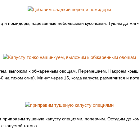
ц и помидоры, нарезанные небольшими кусочками. Тушим до мягк
куем, выложим к обжаренным овощам. Перемешаем. Накроем крышк
40 на тихом огне). Минут через 15, когда капуста размягчится и по
я приправим тушеную капусту специями, поперчим. Остудим до ко
с капустой готова.