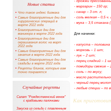
- дрожжи прессованны
Новые статьи
- маргарин – 150 гр;
- сахар – 3 ст. л;
Что такое индекс бигмака
- соль мелкая – 0,5 ч. 
Самые благоприятные дни для
хирургических операций в
- мука – 3,5 стакана
марте 2022 года
Благоприятные дни для
Для начинки:
маникюра в марте 2022 года
Благоприятные дни для
окрашивания волос на март
- капуста – половина
2022 года
- морковь – 1 шт;
Самые благоприятные дни для
зачатия в марте 2022 года
- лук – 2 шт;
Самые благоприятные дни для
- перец сладкий – 1 ш
свадьбы в марте 2022 года
- помидоры свежие – 
Рецепты блинов, которые вам
- соль – по вкусу;
точно понравятся
- масло растительное
- черный перец моло
Случайные рецепты
- любые специи – по 
Салат "Рождественский венок"
Как приготови
с крабовыми палочками
Закуска из сельди с плавленным