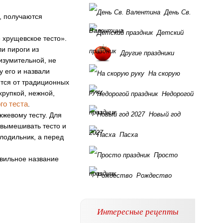
День Св.
, получаются
Валентина
Детский
 хрущевское тесто».
и пироги из
праздник
Другие праздники
 изумительной, не
у его и назвали
На скорую
ются от традиционных
руку
хрупкой, нежной,
Недорогой
го теста
.
праздник
Новый год
жевому тесту. Для
 вымешивать тесто и
2027
Пасха
олодильник, а перед
Просто
авильное название
праздник
Рождество
Интересные рецепты