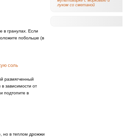
мультиварке с морковью и
луком со сметаной
 в гранулах. Если
положите побольше (в
ный размягченный
и в зависимости от
и подтопите в
, но в теплом дрожжи