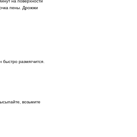
минут на поверхности
почка пены. Дрожжи
н быстро размягчится.
высыпайте, возьмите