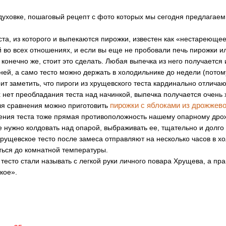
 духовке, пошаговый рецепт с фото которых мы сегодня предлагаем
ста, из которого и выпекаются пирожки, известен как «нестареющее
 во всех отношениях, и если вы еще не пробовали печь пирожки ил
, конечно же, стоит это сделать. Любая выпечка из него получается
ней, а само тесто можно держать в холодильнике до недели (потом
ит заметить, что пироги из хрущевского теста кардинально отлича
х нет преобладания теста над начинкой, выпечка получается очень 
пирожки с яблоками из дрожжево
ля сравнения можно приготовить
ения теста тоже прямая противоположность нашему опарному дрож
е нужно колдовать над опарой, выбраживать ее, тщательно и долго
Хрущевское тесто после замеса отправляют на несколько часов в х
ться до комнатной температуры.
тесто стали называть с легкой руки личного повара Хрущева, а пр
кое».