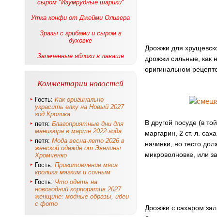
сыром "Изумрудные шарики"
Утка конфи от Джейми Оливера
Зразы с грибами и сыром в
духовке
Дрожжи для хрущевско
Запеченные яблоки в лаваше
дрожжи сильные, как 
оригинальном рецепте 
Комментарии новостей
Гость:
Как оригинально
украсить елку на Новый 2027
год Кролика
В другой посуде (в т
петя:
Благоприятные дни для
маникюра в марте 2022 года
маргарин, 2 ст. л. са
петя:
Мода весна-лето 2026 в
начинки, но тесто до
женской одежде от Эвелины
микроволновке, или з
Хромченко
Гость:
Приготовление мяса
кролика мягким и сочным
Гость:
Что одеть на
новогодний корпоратив 2027
женщине: модные образы, идеи
с фото
Дрожжи с сахаром зал