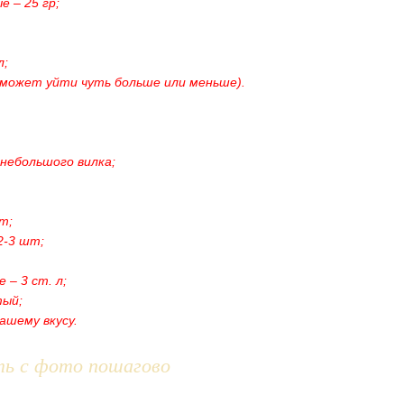
е – 25 гр;
л;
 (может уйти чуть больше или меньше).
 небольшого вилка;
т;
2-3 шт;
 – 3 ст. л;
тый;
вашему вкусу.
ть с фото пошагово