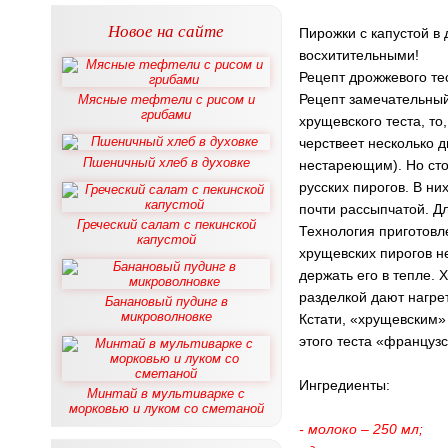
Новое на сайте
Пирожки с капустой в
восхитительными!
Рецепт дрожжевого те
Рецепт замечательный
Мясные тефтели с рисом и
грибами
хрущевского теста, то
черствеет несколько д
Пшеничный хлеб в духовке
нестареющим). Но сто
русских пирогов. В ни
почти рассыпчатой. Д
Греческий салат с пекинской
Технология приготовл
капустой
хрущевских пирогов н
держать его в тепле. 
разделкой дают нагре
Банановый пудинг в
микроволновке
Кстати, «хрущевским» 
этого теста «французс
Ингредиенты:
Минтай в мультиварке с
морковью и луком со сметаной
- молоко – 250 мл;