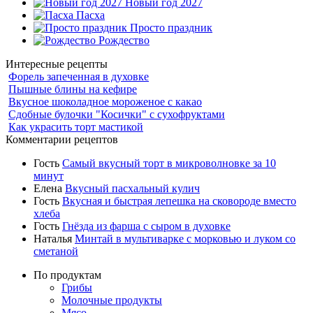
Новый год 2027
Пасха
Просто праздник
Рождество
Интересные рецепты
Форель запеченная в духовке
Пышные блины на кефире
Вкусное шоколадное мороженое с какао
Сдобные булочки "Косички" с сухофруктами
Как украсить торт мастикой
Комментарии рецептов
Гость
Самый вкусный торт в микроволновке за 10
минут
Елена
Вкусный пасхальный кулич
Гость
Вкусная и быстрая лепешка на сковороде вместо
хлеба
Гость
Гнёзда из фарша с сыром в духовке
Наталья
Минтай в мультиварке с морковью и луком со
сметаной
По продуктам
Грибы
Молочные продукты
Мясо