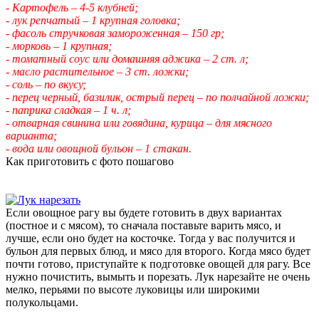
- Картофель – 4-5 клубней;
- лук репчатый – 1 крупная головка;
- фасоль стручковая замороженная – 150 гр;
- морковь – 1 крупная;
- томатный соус или домашняя аджика – 2 ст. л;
- масло растительное – 3 ст. ложки;
- соль – по вкусу;
- перец черный, базилик, острый перец – по полчайной ложки;
- паприка сладкая – 1 ч. л;
- отварная свинина или говядина, курица – для мясного
варианта;
- вода или овощной бульон – 1 стакан.
Как приготовить с фото пошагово
Если овощное рагу вы будете готовить в двух вариантах
(постное и с мясом), то сначала поставьте варить мясо, и
лучше, если оно будет на косточке. Тогда у вас получится и
бульон для первых блюд, и мясо для второго. Когда мясо будет
почти готово, приступайте к подготовке овощей для рагу. Все
нужно почистить, вымыть и порезать. Лук нарезайте не очень
мелко, перьями по высоте луковицы или широкими
полукольцами.