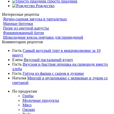
Просто праздник
Рождество
Интересные рецепты
Яично-сырная закуска в тарталетках
Манные биточки
Пюре из цветной капусты
Фаршированный батон
Шоколадные кексы-ловушки для привидений
Комментарии рецептов
Гость
Самый вкусный торт в микроволновке за 10
минут
Елена
Вкусный пасхальный кулич
Гость
Вкусная и быстрая лепешка на сковороде вместо
хлеба
Гость
Гнёзда из фарша с сыром в духовке
Наталья
Минтай в мультиварке с морковью и луком со
сметаной
По продуктам
Грибы
Молочные продукты
Мясо
Овощи