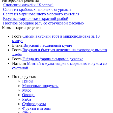
Интересные рецепты
Японский чизкейк "Хлопок"
Салат из крабовых палочек с огурцами
Салат из маринованного морского коктейля
Вкусные тарталетки с красной рыбой
Постное овощное рагу со стручковой фасолью
Комментарии рецептов
Гость
Самый вкусный торт в микроволновке за 10
минут
Елена
Вкусный пасхальный кулич
Гость
Вкусная и быстрая лепешка на сковороде вместо
хлеба
Гость
Гнёзда из фарша с сыром в духовке
Наталья
Минтай в мультиварке с морковью и луком со
сметаной
По продуктам
Грибы
Молочные продукты
Мясо
Овощи
Рыба
Субпродукты
Фрукты и ягоды
Яйца