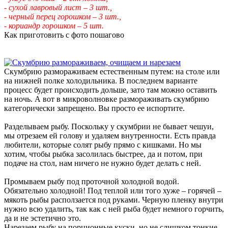
- сухой лавровый лист – 3 шт.,
- черный перец горошком – 3 шт.,
- кориандр горошком – 5 шт.
Как приготовить с фото пошагово
Скумбрию размораживаем естественным путем: на столе или
на нижней полке холодильника. В последнем варианте
процесс будет происходить дольше, зато там можно оставить
на ночь. А вот в микроволновке размораживать скумбрию
категорически запрещено. Вы просто ее испортите.
Разделываем рыбу. Поскольку у скумбрии не бывает чешуи,
мы отрезаем ей голову и удаляем внутренности. Есть правда
любители, которые солят рыбу прямо с кишками. Но мы
хотим, чтобы рыбка засолилась быстрее, да и потом, при
подаче на стол, нам ничего не нужно будет делать с ней.
Промываем рыбу под проточной холодной водой.
Обязательно холодной! Под теплой или того хуже – горячей –
мякоть рыбы расползается под руками. Черную пленку внутри
нужно всю удалить, так как с ней рыба будет немного горчить,
да и не эстетично это.
Нарезаем рыбу на порционные куски, но не слишком тонкие.