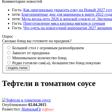
Комментарии новостей
Гость:
Как оригинально украсить елку на Новый 2027 го
петя:
Благоприятные дни для маникюра в марте 2022 года
петя:
Мода весна-лето 2026 в женской одежде от Эвелин
Гость:
Приготовление мяса кролика мягким и сочным
Гость:
Что одеть на новогодний корпоратив 2027 женщине
Опрос
Сколько блюд вы готовите на праздник?
Большой стол с огромным разнообразием
Зависит от праздника
Минимальное количество блюд
Редко готовлю сам(-а), большинство блюд покупаю
отдать голос
Тефтели в томатном соусе
Опубликовано
02.04.2015
Разместил:
НатальяГр
[offline]