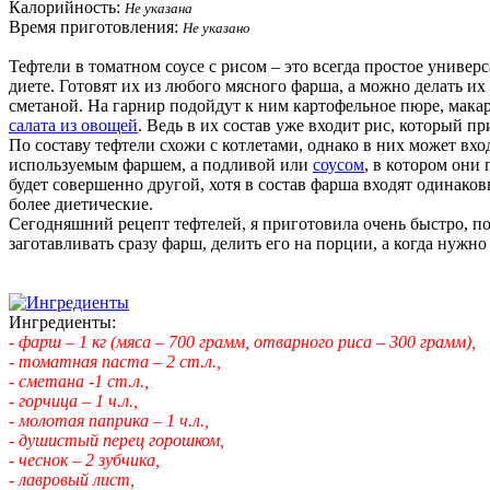
Калорийность:
Не указана
Время приготовления:
Не указано
Тефтели в томатном соусе с рисом – это всегда простое универ
диете. Готовят их из любого мясного фарша, а можно делать их
сметаной. На гарнир подойдут к ним картофельное пюре, макар
салата из овощей
. Ведь в их состав уже входит рис, который пр
По составу тефтели схожи с котлетами, однако в них может входи
используемым фаршем, а подливой или
соусом
, в котором они 
будет совершенно другой, хотя в состав фарша входят одинаков
более диетические.
Сегодняшний рецепт тефтелей, я приготовила очень быстро, по
заготавливать сразу фарш, делить его на порции, а когда нужно 
Ингредиенты:
- фарш – 1 кг (мяса – 700 грамм, отварного риса – 300 грамм),
- томатная паста – 2 ст.л.,
- сметана -1 ст.л.,
- горчица – 1 ч.л.,
- молотая паприка – 1 ч.л.,
- душистый перец горошком,
- чеснок – 2 зубчика,
- лавровый лист,