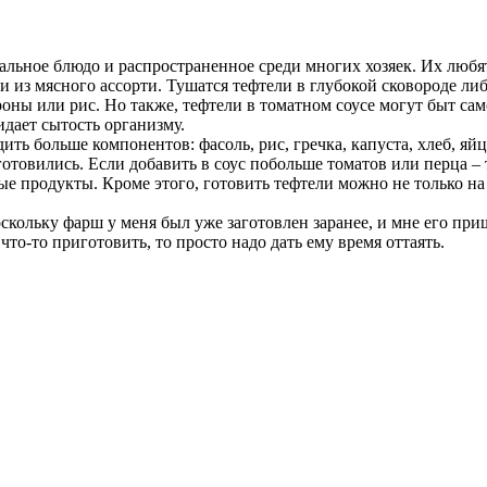
сальное блюдо и распространенное среди многих хозяек. Их любя
 и из мясного ассорти. Тушатся тефтели в глубокой сковороде л
оны или рис. Но также, тефтели в томатном соусе могут быт сам
идает сытость организму.
ть больше компонентов: фасоль, рис, гречка, капуста, хлеб, яйца
готовились. Если добавить в соус побольше томатов или перца – 
ые продукты. Кроме этого, готовить тефтели можно не только на
скольку фарш у меня был уже заготовлен заранее, и мне его при
что-то приготовить, то просто надо дать ему время оттаять.