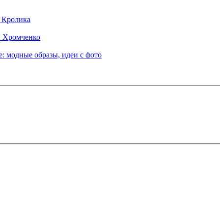
д Кролика
ы Хромченко
: модные образы, идеи с фото