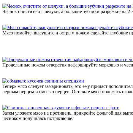
Чеснок очистите от шелухи, а большие зубчики разрежьте на 2-3
Мясо помойте, высушите и острым ножом сделайте глубокие пр
Проделанные ножом отверстия нафаршируйте морковью и чесн
Теперь мясо следует замариновать, это ему придаст дополнит
черным перцем и смесью перцев. Оставьте мясо полежать около
Затем уложите мясо на противень, прикройте фольгой для выпе
чесноком получилась потрясающе!