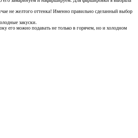
но его замаринуем и нафаршируем. Для фаршировки я выбрала
лучае не желтого оттенка! Именно правильно сделанный выбор
холодные закуски.
ку его можно подавать не только в горячем, но и холодном