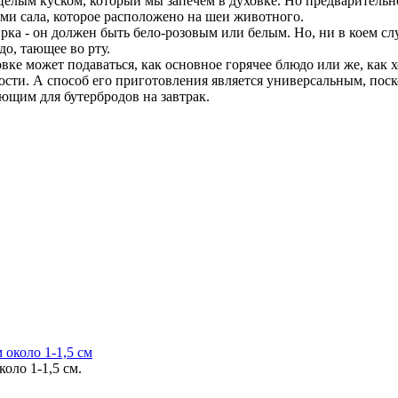
целым куском, который мы запечем в духовке. Но предваритель
ми сала, которое расположено на шеи животного.
ка - он должен быть бело-розовым или белым. Но, ни в коем с
о, тающее во рту.
ке может подаваться, как основное горячее блюдо или же, как 
сти. А способ его приготовления является универсальным, поско
яющим для бутербродов на завтрак.
оло 1-1,5 см.