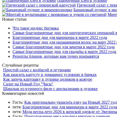
Пшеничный хлеб в духовке
Греческий салат с пе
Банановый пудинг в ми
Минт
Новые статьи
Что такое индекс бигмака
Самые благоприятные дни для хирургических операций в
Благоприятные дни для маникюра в марте 2022 года
Благоприятные дни для окрашивания волос на март 2022 
Самые благоприятные дни для зачатия в марте 2022 года
Самые благоприятные дни для свадьбы в марте 2022 года
Рецепты блинов, которые вам точно понравятся
Случайные рецепты
Простой салат с колбасой и огурцами
Как квасить капусту в домашних условиях в банках
Как запечь картошку в духовке целиком в кожуре
Салат на Новый Год "Часы"
Шашлык из куриного филе с апельсинами в духовке
Комментарии новостей
Гость:
Как оригинально украсить елку на Новый 2027 го
петя:
Благоприятные дни для маникюра в марте 2022 года
петя:
Мода весна-лето 2026 в женской одежде от Эвелин
Гость:
Приготовление мяса кролика мягким и сочным