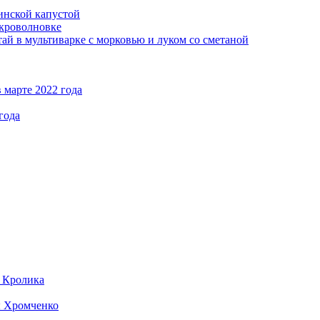
кинской капустой
кроволновке
ай в мультиварке с морковью и луком со сметаной
 марте 2022 года
года
д Кролика
ы Хромченко