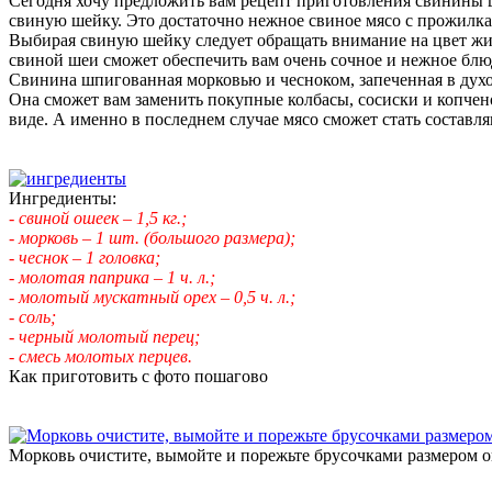
Сегодня хочу предложить вам рецепт приготовления свинины 
свиную шейку. Это достаточно нежное свиное мясо с прожилка
Выбирая свиную шейку следует обращать внимание на цвет жир
свиной шеи сможет обеспечить вам очень сочное и нежное блюд
Свинина шпигованная морковью и чесноком, запеченная в духов
Она сможет вам заменить покупные колбасы, сосиски и копчено
виде. А именно в последнем случае мясо сможет стать составл
Ингредиенты:
- свиной ошеек – 1,5 кг.;
- морковь – 1 шт. (большого размера);
- чеснок – 1 головка;
- молотая паприка – 1 ч. л.;
- молотый мускатный орех – 0,5 ч. л.;
- соль;
- черный молотый перец;
- смесь молотых перцев.
Как приготовить с фото пошагово
Морковь очистите, вымойте и порежьте брусочками размером ок