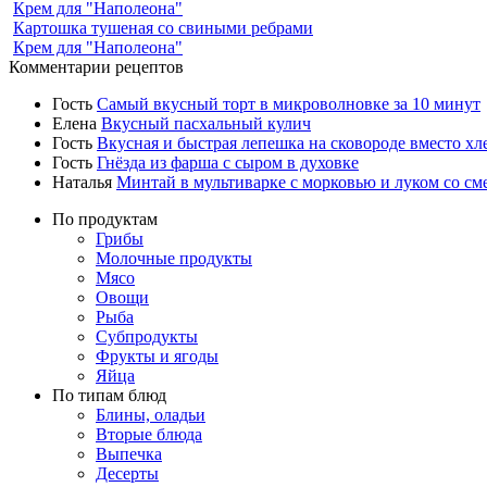
Крем для "Наполеона"
Картошка тушеная со свиными ребрами
Крем для "Наполеона"
Комментарии рецептов
Гость
Самый вкусный торт в микроволновке за 10 минут
Елена
Вкусный пасхальный кулич
Гость
Вкусная и быстрая лепешка на сковороде вместо хл
Гость
Гнёзда из фарша с сыром в духовке
Наталья
Минтай в мультиварке с морковью и луком со см
По продуктам
Грибы
Молочные продукты
Мясо
Овощи
Рыба
Субпродукты
Фрукты и ягоды
Яйца
По типам блюд
Блины, оладьи
Вторые блюда
Выпечка
Десерты