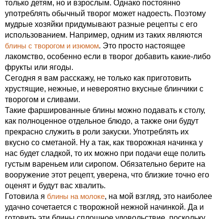
только детям, но и взрослым. Однако постоянно
употреблять обычный творог может надоесть. Поэтому
мудрые хозяйки придумывают разные рецепты с его
использованием. Например, одним из таких являются
блины с творогом и изюмом
. Это просто настоящее
лакомство, особенно если в творог добавить какие-либо
фрукты или ягоды.
Сегодня я вам расскажу, не только как приготовить
хрустящие, нежные, и невероятно вкусные блинчики с
творогом и сливами.
Такие фаршированные блины можно подавать к столу,
как полноценное отдельное блюдо, а также они будут
прекрасно служить в роли закуски. Употреблять их
вкусно со сметаной. Ну а так, как творожная начинка у
нас будет сладкой, то их можно при подачи еще полить
густым вареньем или сиропом. Обязательно берите на
вооружение этот рецепт, уверена, что близкие точно его
оценят и будут вас хвалить.
Готовила я
блины на молоке
, на мой взгляд, это наиболее
удачно сочетается с творожной нежной начинкой. Да и
готовить эти блины сплошное удовольствие, поскольку