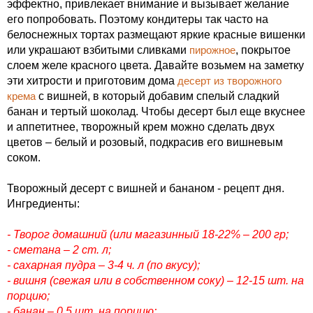
эффектно, привлекает внимание и вызывает желание
его попробовать. Поэтому кондитеры так часто на
белоснежных тортах размещают яркие красные вишенки
или украшают взбитыми сливками
пирожное
, покрытое
слоем желе красного цвета. Давайте возьмем на заметку
эти хитрости и приготовим дома
десерт из творожного
крема
с вишней, в который добавим спелый сладкий
банан и тертый шоколад. Чтобы десерт был еще вкуснее
и аппетитнее, творожный крем можно сделать двух
цветов – белый и розовый, подкрасив его вишневым
соком.
Творожный десерт с вишней и бананом - рецепт дня.
Ингредиенты:
- Творог домашний (или магазинный 18-22%
– 200 гр;
- сметана – 2 ст. л;
- сахарная пудра – 3-4 ч. л (по вкусу);
- вишня (свежая или в собственном соку) – 12-15 шт. на
порцию;
- банан – 0,5 шт. на порцию;