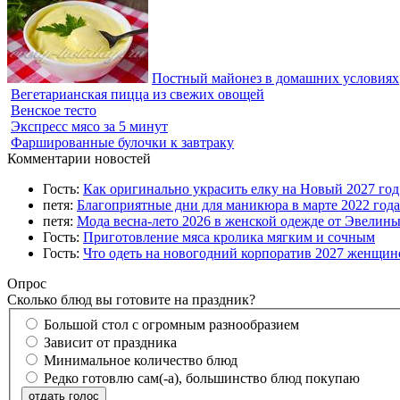
Постный майонез в домашних условиях
Вегетарианская пицца из свежих овощей
Венское тесто
Экспресс мясо за 5 минут
Фаршированные булочки к завтраку
Комментарии новостей
Гость:
Как оригинально украсить елку на Новый 2027 го
петя:
Благоприятные дни для маникюра в марте 2022 года
петя:
Мода весна-лето 2026 в женской одежде от Эвелин
Гость:
Приготовление мяса кролика мягким и сочным
Гость:
Что одеть на новогодний корпоратив 2027 женщине
Опрос
Сколько блюд вы готовите на праздник?
Большой стол с огромным разнообразием
Зависит от праздника
Минимальное количество блюд
Редко готовлю сам(-а), большинство блюд покупаю
отдать голос