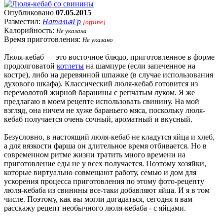
Опубликовано
07.05.2015
Разместил:
НатальяГр
[offline]
Калорийность:
Не указана
Время приготовления:
Не указано
Люля-кебаб — это восточное блюдо, приготовленное в форме
продолговатой
котлеты
на шампуре (если запеченное на
костре), либо на деревянной шпажке (в случае использования
духового шкафа). Классический люля-кебаб готовится из
перемолотой жирной баранины с репчатым луком. Я же
предлагаю в моем рецепте использовать свинину. На мой
взгляд, она ничем не хуже бараньего мяса, поскольку люля-
кебаб получается очень сочный, ароматный и вкусный.
Безусловно, в настоящий люля-кебаб не кладутся яйца и хлеб,
а для вязкости фарша он длительное время отбивается. Но в
современном ритме жизни тратить много времени на
приготовление еды не у всех получается. Поэтому хозяйки,
которые виртуально совмещают работу, семью и дом для
ускорения процесса приготовления по этому фото-рецепту
люля-кебаба из свинины все-таки добавляют яйца. И я в том
числе. Поэтому, как вы могли догадаться, сегодня я вам
расскажу рецепт необычного люля-кебаба - с яйцами.