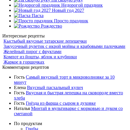
Недорогой праздник
Новый год 2027
Пасха
Просто праздник
Рождество
Интересные рецепты
Кыстыбый вкусные татарские лепешечки
Закусочный рулетик с икрой мойвы и крабовыми палочками
Желейный пирог с фруктами
Компот из йошты, яблок и клубники
Жаркое в горшочках
Комментарии рецептов
Гость
Самый вкусный торт в микроволновке за 10
минут
Елена
Вкусный пасхальный кулич
Гость
Вкусная и быстрая лепешка на сковороде вместо
хлеба
Гость
Гнёзда из фарша с сыром в духовке
Наталья
Минтай в мультиварке с морковью и луком со
сметаной
По продуктам
Грибы