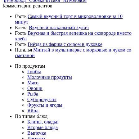
Бутерброд "Собака-кусака" из колбасы
Комментарии рецептов
Гость
Самый вкусный торт в микроволновке за 10
минут
Елена
Вкусный пасхальный кулич
Гость
Вкусная и быстрая лепешка на сковороде вместо
хлеба
Гость
Гнёзда из фарша с сыром в духовке
Наталья
Минтай в мультиварке с морковью и луком со
сметаной
По продуктам
Грибы
Молочные продукты
Мясо
Овощи
Рыба
Субпродукты
Фрукты и ягоды
Яйца
По типам блюд
Блины, оладьи
Вторые блюда
Выпечка
Десерты