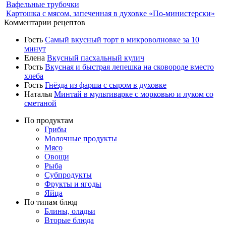
Вафельные трубочки
Картошка с мясом, запеченная в духовке «По-министерски»
Комментарии рецептов
Гость
Самый вкусный торт в микроволновке за 10
минут
Елена
Вкусный пасхальный кулич
Гость
Вкусная и быстрая лепешка на сковороде вместо
хлеба
Гость
Гнёзда из фарша с сыром в духовке
Наталья
Минтай в мультиварке с морковью и луком со
сметаной
По продуктам
Грибы
Молочные продукты
Мясо
Овощи
Рыба
Субпродукты
Фрукты и ягоды
Яйца
По типам блюд
Блины, оладьи
Вторые блюда