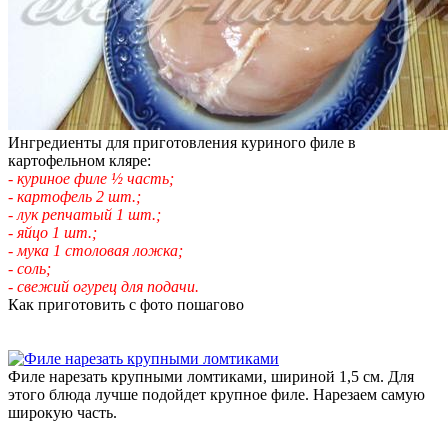
Ингредиенты для приготовления куриного филе в
картофельном кляре:
- куриное филе ½ часть;
- картофель 2 шт.;
- лук репчатый 1 шт.;
- яйцо 1 шт.;
- мука 1 столовая ложка;
- соль;
- свежий огурец для подачи.
Как приготовить с фото пошагово
Филе нарезать крупными ломтиками, шириной 1,5 см. Для
этого блюда лучше подойдет крупное филе. Нарезаем самую
широкую часть.