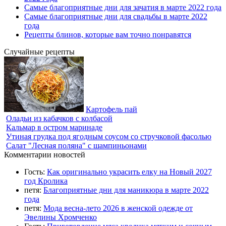
Самые благоприятные дни для зачатия в марте 2022 года
Самые благоприятные дни для свадьбы в марте 2022
года
Рецепты блинов, которые вам точно понравятся
Случайные рецепты
Картофель пай
Оладьи из кабачков с колбасой
Кальмар в остром маринаде
Утиная грудка под ягодным соусом со стручковой фасолью
Салат "Лесная поляна" с шампиньонами
Комментарии новостей
Гость:
Как оригинально украсить елку на Новый 2027
год Кролика
петя:
Благоприятные дни для маникюра в марте 2022
года
петя:
Мода весна-лето 2026 в женской одежде от
Эвелины Хромченко