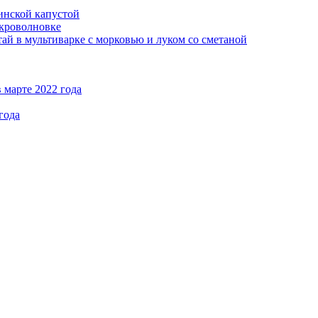
кинской капустой
кроволновке
ай в мультиварке с морковью и луком со сметаной
 марте 2022 года
года