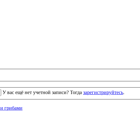
У вас ещё нет учетной записи? Тогда
зарегистрируйтесь
.
 и грибами