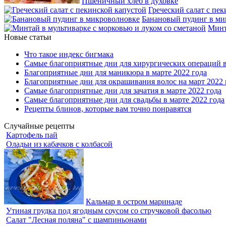
Пшеничный хлеб в духовке
Греческий салат с пе
Банановый пудинг в ми
Минт
Новые статьи
Что такое индекс бигмака
Самые благоприятные дни для хирургических операций в
Благоприятные дни для маникюра в марте 2022 года
Благоприятные дни для окрашивания волос на март 2022 
Самые благоприятные дни для зачатия в марте 2022 года
Самые благоприятные дни для свадьбы в марте 2022 года
Рецепты блинов, которые вам точно понравятся
Случайные рецепты
Картофель пай
Оладьи из кабачков с колбасой
Кальмар в остром маринаде
Утиная грудка под ягодным соусом со стручковой фасолью
Салат "Лесная поляна" с шампиньонами