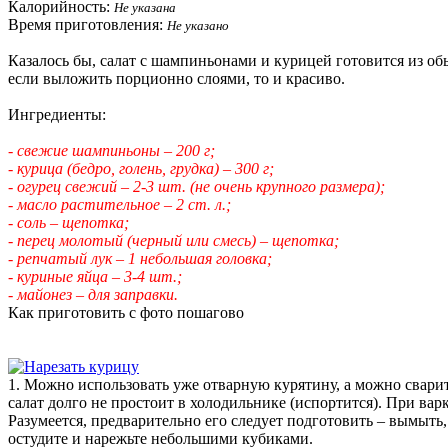
Калорийность:
Не указана
Время приготовления:
Не указано
Казалось бы, салат с шампиньонами и курицей готовится из о
если выложить порционно слоями, то и красиво.
Ингредиенты:
- свежие шампиньоны – 200 г;
- курица (бедро, голень, грудка) – 300 г;
- огурец свежий – 2-3 шт. (не очень крупного размера);
- масло растительное – 2 ст. л.;
- соль – щепотка;
- перец молотый (черный или смесь) – щепотка;
- репчатый лук – 1 небольшая головка;
- куриные яйца – 3-4 шт.;
- майонез – для заправки.
Как приготовить с фото пошагово
1. Можно использовать уже отварную курятину, а можно сварит
салат долго не простоит в холодильнике (испортится). При вар
Разумеется, предварительно его следует подготовить – вымыть,
остудите и нарежьте небольшими кубиками.