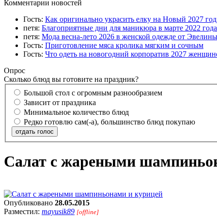
Комментарии новостей
Гость:
Как оригинально украсить елку на Новый 2027 го
петя:
Благоприятные дни для маникюра в марте 2022 года
петя:
Мода весна-лето 2026 в женской одежде от Эвелин
Гость:
Приготовление мяса кролика мягким и сочным
Гость:
Что одеть на новогодний корпоратив 2027 женщине
Опрос
Сколько блюд вы готовите на праздник?
Большой стол с огромным разнообразием
Зависит от праздника
Минимальное количество блюд
Редко готовлю сам(-а), большинство блюд покупаю
отдать голос
Салат с жареными шампиньон
Опубликовано
28.05.2015
Разместил:
mayusik89
[offline]