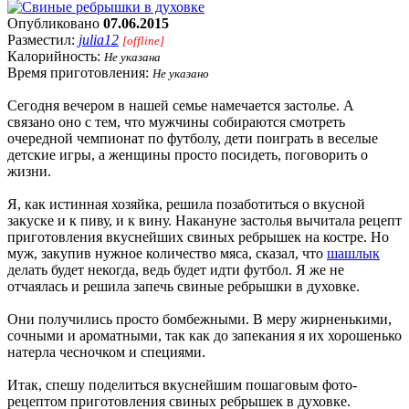
Опубликовано
07.06.2015
Разместил:
julia12
[offline]
Калорийность:
Не указана
Время приготовления:
Не указано
Сегодня вечером в нашей семье намечается застолье. А
связано оно с тем, что мужчины собираются смотреть
очередной чемпионат по футболу, дети поиграть в веселые
детские игры, а женщины просто посидеть, поговорить о
жизни.
Я, как истинная хозяйка, решила позаботиться о вкусной
закуске и к пиву, и к вину. Накануне застолья вычитала рецепт
приготовления вкуснейших свиных ребрышек на костре. Но
муж, закупив нужное количество мяса, сказал, что
шашлык
делать будет некогда, ведь будет идти футбол. Я же не
отчаялась и решила запечь свиные ребрышки в духовке.
Они получились просто бомбежными. В меру жирненькими,
сочными и ароматными, так как до запекания я их хорошенько
натерла чесночком и специями.
Итак, спешу поделиться вкуснейшим пошаговым фото-
рецептом приготовления свиных ребрышек в духовке.