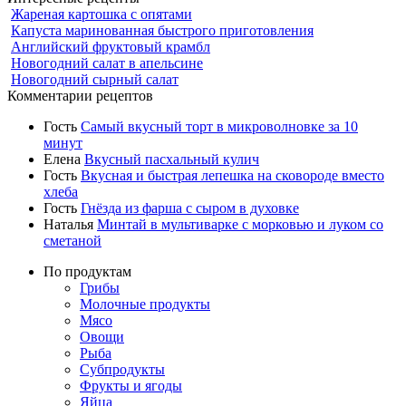
Жареная картошка с опятами
Капуста маринованная быстрого приготовления
Английский фруктовый крамбл
Новогодний салат в апельсине
Новогодний сырный салат
Комментарии рецептов
Гость
Самый вкусный торт в микроволновке за 10
минут
Елена
Вкусный пасхальный кулич
Гость
Вкусная и быстрая лепешка на сковороде вместо
хлеба
Гость
Гнёзда из фарша с сыром в духовке
Наталья
Минтай в мультиварке с морковью и луком со
сметаной
По продуктам
Грибы
Молочные продукты
Мясо
Овощи
Рыба
Субпродукты
Фрукты и ягоды
Яйца