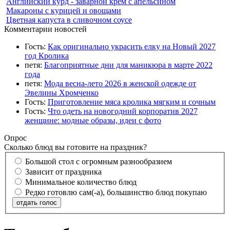
Английский курд - заварной крем с апельсином
Макароны с курицей и овощами
Цветная капуста в сливочном соусе
Комментарии новостей
Гость:
Как оригинально украсить елку на Новый 2027
год Кролика
петя:
Благоприятные дни для маникюра в марте 2022
года
петя:
Мода весна-лето 2026 в женской одежде от
Эвелины Хромченко
Гость:
Приготовление мяса кролика мягким и сочным
Гость:
Что одеть на новогодний корпоратив 2027
женщине: модные образы, идеи с фото
Опрос
Сколько блюд вы готовите на праздник?
Большой стол с огромным разнообразием
Зависит от праздника
Минимальное количество блюд
Редко готовлю сам(-а), большинство блюд покупаю
отдать голос