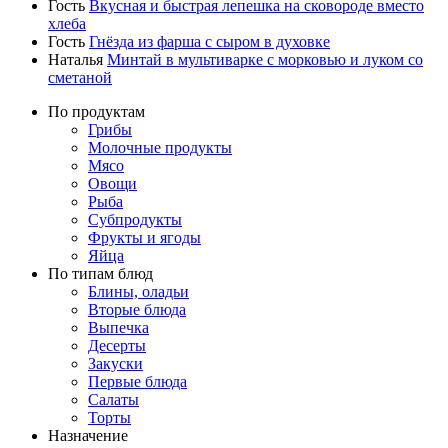
Гость
Вкусная и быстрая лепешка на сковороде вместо
хлеба
Гость
Гнёзда из фарша с сыром в духовке
Наталья
Минтай в мультиварке с морковью и луком со
сметаной
По продуктам
Грибы
Молочные продукты
Мясо
Овощи
Рыба
Субпродукты
Фрукты и ягоды
Яйца
По типам блюд
Блины, оладьи
Вторые блюда
Выпечка
Десерты
Закуски
Первые блюда
Салаты
Торты
Назначение