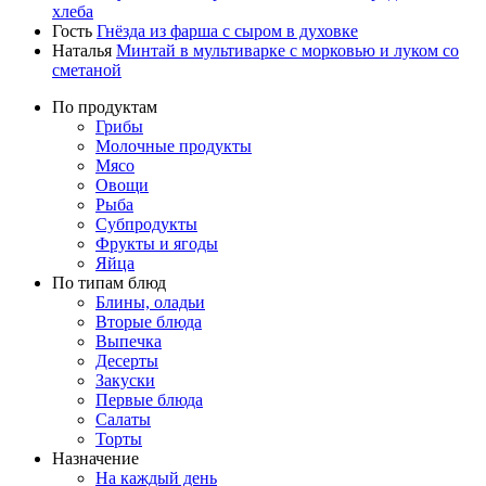
хлеба
Гость
Гнёзда из фарша с сыром в духовке
Наталья
Минтай в мультиварке с морковью и луком со
сметаной
По продуктам
Грибы
Молочные продукты
Мясо
Овощи
Рыба
Субпродукты
Фрукты и ягоды
Яйца
По типам блюд
Блины, оладьи
Вторые блюда
Выпечка
Десерты
Закуски
Первые блюда
Салаты
Торты
Назначение
На каждый день