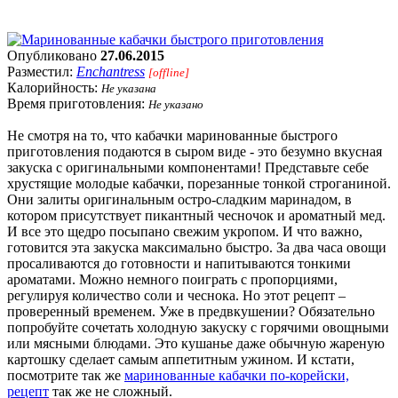
Опубликовано
27.06.2015
Разместил:
Enchantress
[offline]
Калорийность:
Не указана
Время приготовления:
Не указано
Не смотря на то, что кабачки маринованные быстрого
приготовления подаются в сыром виде - это безумно вкусная
закуска с оригинальными компонентами! Представьте себе
хрустящие молодые кабачки, порезанные тонкой строганиной.
Они залиты оригинальным остро-сладким маринадом, в
котором присутствует пикантный чесночок и ароматный мед.
И все это щедро посыпано свежим укропом. И что важно,
готовится эта закуска максимально быстро. За два часа овощи
просаливаются до готовности и напитываются тонкими
ароматами. Можно немного поиграть с пропорциями,
регулируя количество соли и чеснока. Но этот рецепт –
проверенный временем. Уже в предвкушении? Обязательно
попробуйте сочетать холодную закуску с горячими овощными
или мясными блюдами. Это кушанье даже обычную жареную
картошку сделает самым аппетитным ужином. И кстати,
посмотрите так же
маринованные кабачки по-корейски,
рецепт
так же не сложный.