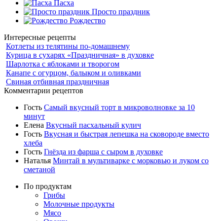
Пасха
Просто праздник
Рождество
Интересные рецепты
Котлеты из телятины по-домашнему
Курица в сухарях «Праздничная» в духовке
Шарлотка с яблоками и творогом
Канапе с огурцом, балыком и оливками
Свиная отбивная праздничная
Комментарии рецептов
Гость
Самый вкусный торт в микроволновке за 10
минут
Елена
Вкусный пасхальный кулич
Гость
Вкусная и быстрая лепешка на сковороде вместо
хлеба
Гость
Гнёзда из фарша с сыром в духовке
Наталья
Минтай в мультиварке с морковью и луком со
сметаной
По продуктам
Грибы
Молочные продукты
Мясо