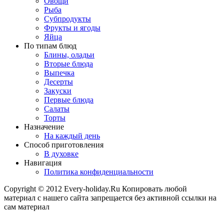
Овощи
Рыба
Субпродукты
Фрукты и ягоды
Яйца
По типам блюд
Блины, оладьи
Вторые блюда
Выпечка
Десерты
Закуски
Первые блюда
Салаты
Торты
Назначение
На каждый день
Способ приготовления
В духовке
Навигация
Политика конфиденциальности
Copyright © 2012 Every-holiday.Ru Копировать любой
материал с нашего сайта запрещается без активной ссылки на
сам материал