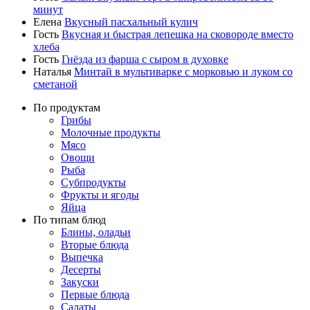
минут
Елена
Вкусный пасхальный кулич
Гость
Вкусная и быстрая лепешка на сковороде вместо
хлеба
Гость
Гнёзда из фарша с сыром в духовке
Наталья
Минтай в мультиварке с морковью и луком со
сметаной
По продуктам
Грибы
Молочные продукты
Мясо
Овощи
Рыба
Субпродукты
Фрукты и ягоды
Яйца
По типам блюд
Блины, оладьи
Вторые блюда
Выпечка
Десерты
Закуски
Первые блюда
Салаты