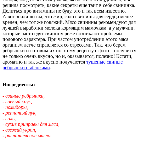
решила посмотреть, какие секреты еще таит в себе свининка.
Делиться про витамины не буду, это и так всем известно.
А вот знали ли вы, что жир, сало свинины для сердца менее
вреден, чем тот же говяжий. Мясо свинины рекомендуют для
лучшей выработки молока кормящим мамочкам, а у мужчин,
которые часто едят свинину реже возникают проблемы
полового характера. При частом употреблении этого мяса
организм легче справляется со стрессами. Так, что берем
ребрышки и готовим их по этому рецепту с фото – получится
не только очень вкусно, но и, оказывается, полезно! Кстати,
ароматно и так же вкусно получаются
тушеные свиные
ребрышки с яблоками
.
Ингредиенты:
- свиные ребрышки,
- соевый соус,
- помидоры,
- репчатый лук,
- соль,
- сухие приправы для мяса,
- свежий укроп,
- растительное масло.