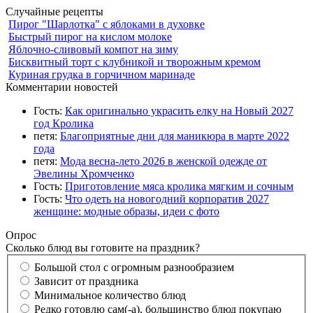
Случайные рецепты
Пирог "Шарлотка" с яблоками в духовке
Быстрый пирог на кислом молоке
Яблочно-сливовый компот на зиму
Бисквитный торт с клубникой и творожным кремом
Куриная грудка в горчичном маринаде
Комментарии новостей
Гость:
Как оригинально украсить елку на Новый 2027
год Кролика
петя:
Благоприятные дни для маникюра в марте 2022
года
петя:
Мода весна-лето 2026 в женской одежде от
Эвелины Хромченко
Гость:
Приготовление мяса кролика мягким и сочным
Гость:
Что одеть на новогодний корпоратив 2027
женщине: модные образы, идеи с фото
Опрос
Сколько блюд вы готовите на праздник?
Большой стол с огромным разнообразием
Зависит от праздника
Минимальное количество блюд
Редко готовлю сам(-а), большинство блюд покупаю