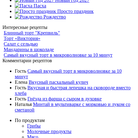
Новый год 2027
Пасха
Просто праздник
Рождество
Интересные рецепты
Блинный торт "Крепвиль"
Торт «Виктория»
Салат с сельдью
Мандарины в шоколаде
Самый вкусный торт в микроволновке за 10 минут
Комментарии рецептов
Гость
Самый вкусный торт в микроволновке за 10
минут
Елена
Вкусный пасхальный кулич
Гость
Вкусная и быстрая лепешка на сковороде вместо
хлеба
Гость
Гнёзда из фарша с сыром в духовке
Наталья
Минтай в мультиварке с морковью и луком со
сметаной
По продуктам
Грибы
Молочные продукты
Мясо