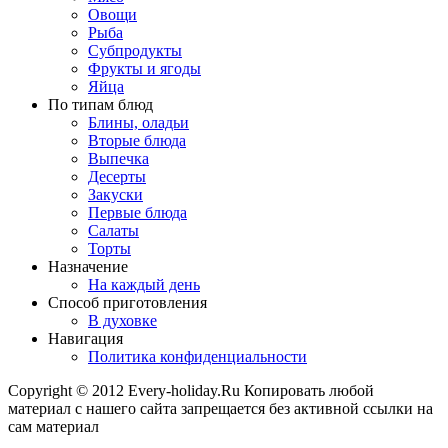
Овощи
Рыба
Субпродукты
Фрукты и ягоды
Яйца
По типам блюд
Блины, оладьи
Вторые блюда
Выпечка
Десерты
Закуски
Первые блюда
Салаты
Торты
Назначение
На каждый день
Способ приготовления
В духовке
Навигация
Политика конфиденциальности
Copyright © 2012 Every-holiday.Ru Копировать любой
материал с нашего сайта запрещается без активной ссылки на
сам материал