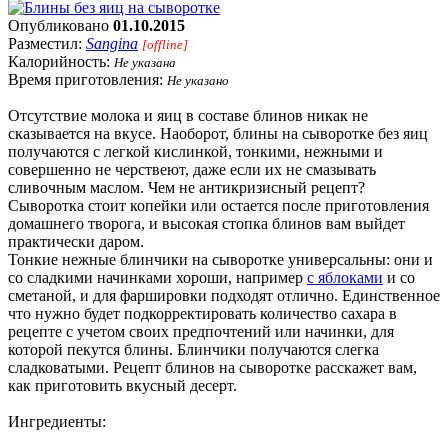
Опубликовано
01.10.2015
Разместил:
Sangina
[offline]
Калорийность:
Не указана
Время приготовления:
Не указано
Отсутствие молока и яиц в составе блинов никак не
сказывается на вкусе. Наоборот, блины на сыворотке без яиц
получаются с легкой кислинкой, тонкими, нежными и
совершенно не черствеют, даже если их не смазывать
сливочным маслом. Чем не антикризисный рецепт?
Сыворотка стоит копейки или остается после приготовления
домашнего творога, и высокая стопка блинов вам выйдет
практически даром.
Тонкие нежные блинчики на сыворотке универсальны: они и
со сладкими начинками хороши, например
с яблоками
и со
сметаной, и для фаршировки подходят отлично. Единственное
что нужно будет подкорректировать количество сахара в
рецепте с учетом своих предпочтений или начинки, для
которой пекутся блины. Блинчики получаются слегка
сладковатыми. Рецепт блинов на сыворотке расскажет вам,
как приготовить вкусный десерт.
Ингредиенты: