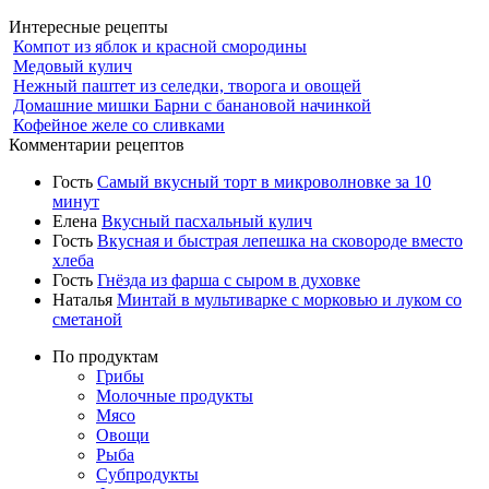
Интересные рецепты
Компот из яблок и красной смородины
Медовый кулич
Нежный паштет из селедки, творога и овощей
Домашние мишки Барни с банановой начинкой
Кофейное желе со сливками
Комментарии рецептов
Гость
Самый вкусный торт в микроволновке за 10
минут
Елена
Вкусный пасхальный кулич
Гость
Вкусная и быстрая лепешка на сковороде вместо
хлеба
Гость
Гнёзда из фарша с сыром в духовке
Наталья
Минтай в мультиварке с морковью и луком со
сметаной
По продуктам
Грибы
Молочные продукты
Мясо
Овощи
Рыба
Субпродукты