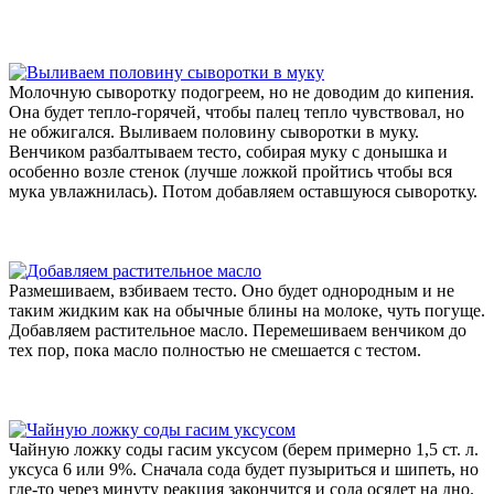
Молочную сыворотку подогреем, но не доводим до кипения.
Она будет тепло-горячей, чтобы палец тепло чувствовал, но
не обжигался. Выливаем половину сыворотки в муку.
Венчиком разбалтываем тесто, собирая муку с донышка и
особенно возле стенок (лучше ложкой пройтись чтобы вся
мука увлажнилась). Потом добавляем оставшуюся сыворотку.
Размешиваем, взбиваем тесто. Оно будет однородным и не
таким жидким как на обычные блины на молоке, чуть погуще.
Добавляем растительное масло. Перемешиваем венчиком до
тех пор, пока масло полностью не смешается с тестом.
Чайную ложку соды гасим уксусом (берем примерно 1,5 ст. л.
уксуса 6 или 9%
. Сначала сода будет пузыриться и шипеть, но
где-то через минуту реакция закончится и сода осядет на дно.