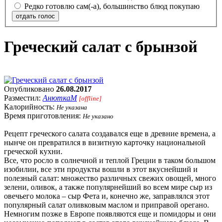
Редко готовлю сам(-а), большинство блюд покупаю
отдать голос
Греческий салат с брынзой
Опубликовано
26.08.2017
Разместил:
АнюткаM
[offline]
Калорийность:
Не указана
Время приготовления:
Не указано
Рецепт греческого салата создавался еще в древние времена, а
нынче он превратился в визитную карточку национальной
греческой кухни.
Все, что росло в солнечной и теплой Греции в таком большом
изобилии, все эти продукты вошли в этот вкуснейший и
полезный салат: множество различных свежих овощей, много
зелени, оливок, а также популярнейший во всем мире сыр из
овечьего молока – сыр Фета и, конечно же, заправлялся этот
популярный салат оливковым маслом и приправой орегано.
Немногим позже в Европе появляются еще и помидоры и они