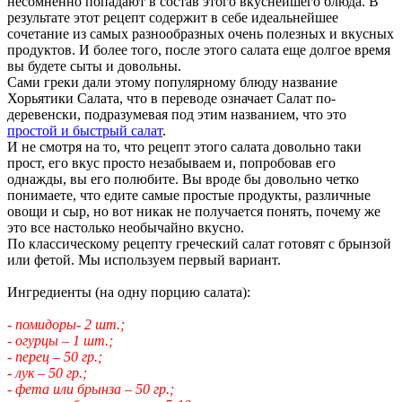
несомненно попадают в состав этого вкуснейшего блюда. В
результате этот рецепт содержит в себе идеальнейшее
сочетание из самых разнообразных очень полезных и вкусных
продуктов. И более того, после этого салата еще долгое время
вы будете сыты и довольны.
Сами греки дали этому популярному блюду название
Хорьятики Салата, что в переводе означает Салат по-
деревенски, подразумевая под этим названием, что это
простой и быстрый салат
.
И не смотря на то, что рецепт этого салата довольно таки
прост, его вкус просто незабываем и, попробовав его
однажды, вы его полюбите. Вы вроде бы довольно четко
понимаете, что едите самые простые продукты, различные
овощи и сыр, но вот никак не получается понять, почему же
это все настолько необычайно вкусно.
По классическому рецепту греческий салат готовят с брынзой
или фетой. Мы используем первый вариант.
Ингредиенты (на одну порцию салата):
- помидоры- 2 шт.;
- огурцы – 1 шт.;
- перец – 50 гр.;
- лук – 50 гр.;
- фета или брынза – 50 гр.;