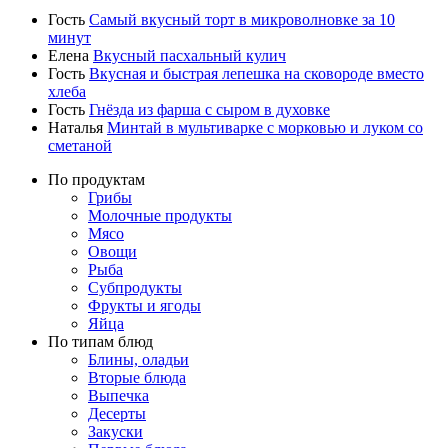
Гость
Самый вкусный торт в микроволновке за 10
минут
Елена
Вкусный пасхальный кулич
Гость
Вкусная и быстрая лепешка на сковороде вместо
хлеба
Гость
Гнёзда из фарша с сыром в духовке
Наталья
Минтай в мультиварке с морковью и луком со
сметаной
По продуктам
Грибы
Молочные продукты
Мясо
Овощи
Рыба
Субпродукты
Фрукты и ягоды
Яйца
По типам блюд
Блины, оладьи
Вторые блюда
Выпечка
Десерты
Закуски