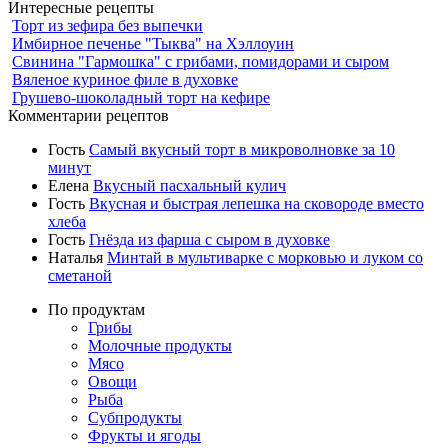
Интересные рецепты
Торт из зефира без выпечки
Имбирное печенье "Тыква" на Хэллоуин
Свинина "Гармошка" с грибами, помидорами и сыром
Вяленое куриное филе в духовке
Грушево-шоколадный торт на кефире
Комментарии рецептов
Гость
Самый вкусный торт в микроволновке за 10
минут
Елена
Вкусный пасхальный кулич
Гость
Вкусная и быстрая лепешка на сковороде вместо
хлеба
Гость
Гнёзда из фарша с сыром в духовке
Наталья
Минтай в мультиварке с морковью и луком со
сметаной
По продуктам
Грибы
Молочные продукты
Мясо
Овощи
Рыба
Субпродукты
Фрукты и ягоды