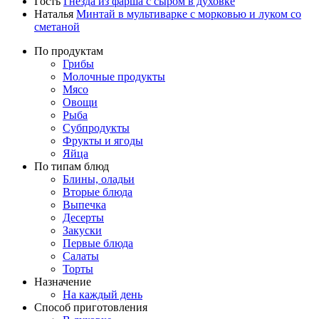
Гость
Гнёзда из фарша с сыром в духовке
Наталья
Минтай в мультиварке с морковью и луком со
сметаной
По продуктам
Грибы
Молочные продукты
Мясо
Овощи
Рыба
Субпродукты
Фрукты и ягоды
Яйца
По типам блюд
Блины, оладьи
Вторые блюда
Выпечка
Десерты
Закуски
Первые блюда
Салаты
Торты
Назначение
На каждый день
Способ приготовления