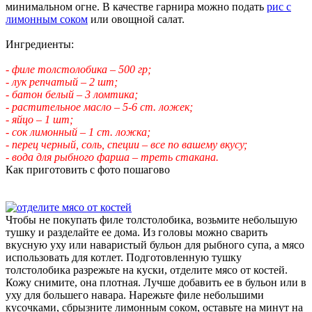
минимальном огне. В качестве гарнира можно подать
рис с
лимонным соком
или овощной салат.
Ингредиенты:
- филе толстолобика – 500 гр;
- лук репчатый – 2 шт;
- батон белый – 3 ломтика;
- растительное масло – 5-6 ст. ложек;
- яйцо – 1 шт;
- сок лимонный – 1 ст. ложка;
- перец черный, соль, специи – все по вашему вкусу;
- вода для рыбного фарша – треть стакана.
Как приготовить с фото пошагово
Чтобы не покупать филе толстолобика, возьмите небольшую
тушку и разделайте ее дома. Из головы можно сварить
вкусную уху или наваристый бульон для рыбного супа, а мясо
использовать для котлет. Подготовленную тушку
толстолобика разрежьте на куски, отделите мясо от костей.
Кожу снимите, она плотная. Лучше добавить ее в бульон или в
уху для большего навара. Нарежьте филе небольшими
кусочками, сбрызните лимонным соком, оставьте на минут на