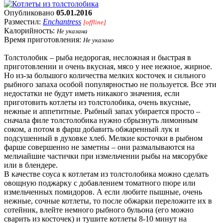
Опубликовано
05.01.2016
Разместил:
Enchantress
[offline]
Калорийность:
Не указана
Время приготовления:
Не указано
Толстолобик – рыба недорогая, несложная и быстрая в
приготовлении и очень вкусная, мясо у нее нежное, жирное.
Но из-за большого количества мелких косточек и сильного
рыбного запаха особой популярностью не пользуется. Все эти
недостатки не будут иметь никакого значения, если
приготовить котлеты из толстолобика, очень вкусные,
нежные и аппетитные. Рыбный запах убирается просто –
сначала филе толстолобика нужно сбрызнуть лимонным
соком, а потом в фарш добавить обжаренный лук и
подсушенный в духовке хлеб. Мелкие косточки в рыбном
фарше совершенно не заметны – они размалываются на
мельчайшие частички при измельчении рыбы на мясорубке
или в блендере.
В качестве соуса к котлетам из толстолобика можно сделать
овощную поджарку с добавлением томатного пюре или
измельченных помидоров. А если любите пышные, очень
нежные, сочные котлеты, то после обжарки переложите их в
сотейник, влейте немного рыбного бульона (его можно
сварить из косточек) и тушите котлеты 8-10 минут на