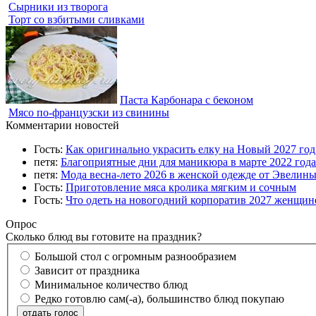
Сырники из творога
Торт со взбитыми сливками
Паста Карбонара с беконом
Мясо по-французски из свинины
Комментарии новостей
Гость:
Как оригинально украсить елку на Новый 2027 го
петя:
Благоприятные дни для маникюра в марте 2022 года
петя:
Мода весна-лето 2026 в женской одежде от Эвелин
Гость:
Приготовление мяса кролика мягким и сочным
Гость:
Что одеть на новогодний корпоратив 2027 женщине
Опрос
Сколько блюд вы готовите на праздник?
Большой стол с огромным разнообразием
Зависит от праздника
Минимальное количество блюд
Редко готовлю сам(-а), большинство блюд покупаю
отдать голос