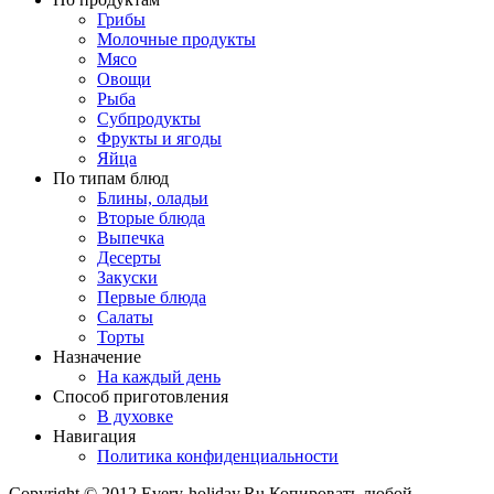
Грибы
Молочные продукты
Мясо
Овощи
Рыба
Субпродукты
Фрукты и ягоды
Яйца
По типам блюд
Блины, оладьи
Вторые блюда
Выпечка
Десерты
Закуски
Первые блюда
Салаты
Торты
Назначение
На каждый день
Способ приготовления
В духовке
Навигация
Политика конфиденциальности
Copyright © 2012 Every-holiday.Ru Копировать любой