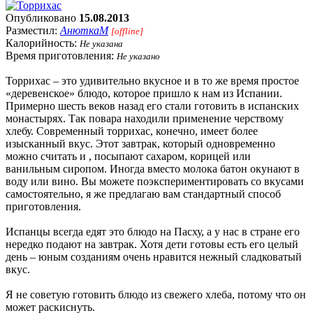
Опубликовано
15.08.2013
Разместил:
АнюткаM
[offline]
Калорийность:
Не указана
Время приготовления:
Не указано
Торрихас – это удивительно вкусное и в то же время простое
«деревенское» блюдо, которое пришло к нам из Испании.
Примерно шесть веков назад его стали готовить в испанских
монастырях. Так повара находили применение черствому
хлебу. Современный торрихас, конечно, имеет более
изысканный вкус. Этот завтрак, который одновременно
можно считать и , посыпают сахаром, корицей или
ванильным сиропом. Иногда вместо молока батон окунают в
воду или вино. Вы можете поэкспериментировать со вкусами
самостоятельно, я же предлагаю вам стандартный способ
приготовления.
Испанцы всегда едят это блюдо на Пасху, а у нас в стране его
нередко подают на завтрак. Хотя дети готовы есть его целый
день – юным созданиям очень нравится нежный сладковатый
вкус.
Я не советую готовить блюдо из свежего хлеба, потому что он
может раскиснуть.